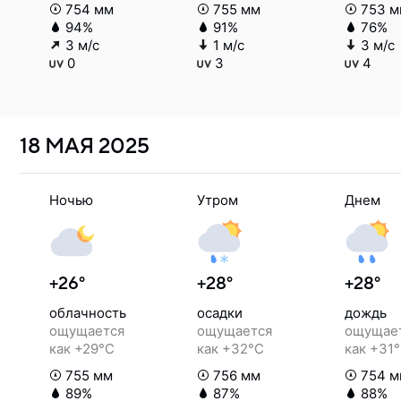
754 мм
755 мм
753 м
94%
91%
76%
3 м/с
1 м/с
3 м/с
0
3
4
18 МАЯ
2025
Ночью
Утром
Днем
+26°
+28°
+28°
облачность
осадки
дождь
ощущается
ощущается
ощущае
как +29°C
как +32°C
как +31
755 мм
756 мм
754 м
89%
87%
88%