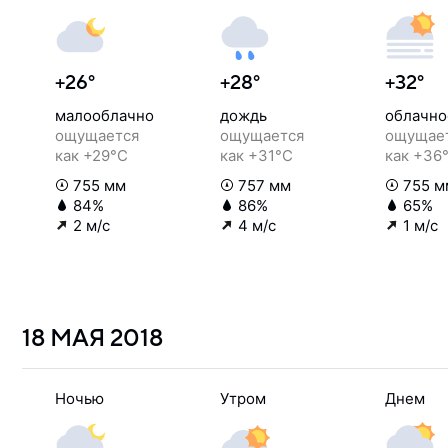
+26°
+28°
+32°
малооблачно
дождь
облачно
ощущается
ощущается
ощущае
как +29°C
как +31°C
как +36
755 мм
757 мм
755 м
84%
86%
65%
2 м/с
4 м/с
1 м/с
18 МАЯ
2018
Ночью
Утром
Днем