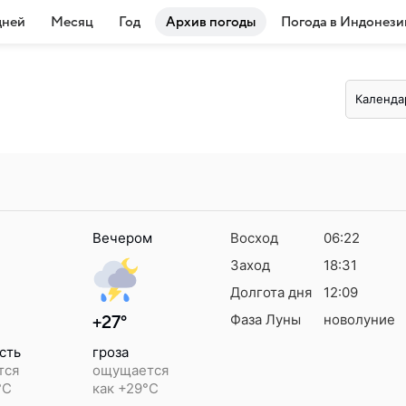
дней
Месяц
Год
Архив погоды
Погода в Индонези
Календа
Вечером
Восход
06:22
Заход
18:31
Долгота дня
12:09
Фаза Луны
новолуние
+27°
сть
гроза
тся
ощущается
°C
как +29°C