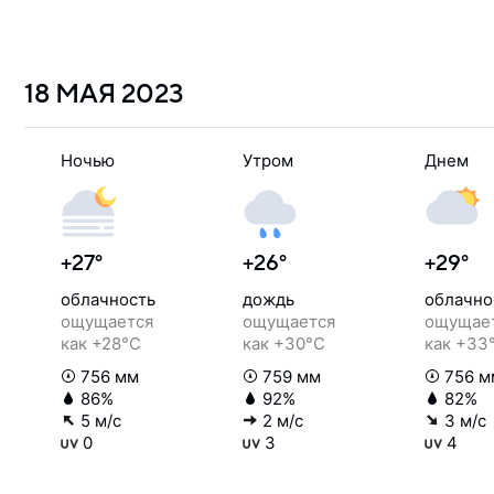
18 МАЯ
2023
Ночью
Утром
Днем
+27°
+26°
+29°
облачность
дождь
облачно
ощущается
ощущается
ощущае
как +28°C
как +30°C
как +33
756 мм
759 мм
756 м
86%
92%
82%
5 м/с
2 м/с
3 м/с
0
3
4