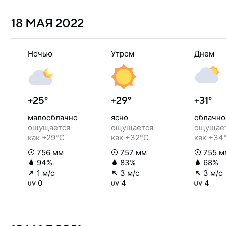
18 МАЯ
2022
Ночью
Утром
Днем
+25°
+29°
+31°
малооблачно
ясно
облачно
ощущается
ощущается
ощущае
как +29°C
как +32°C
как +34
756 мм
757 мм
755 м
94%
83%
68%
1 м/с
3 м/с
3 м/с
0
4
4