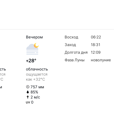
Вечером
Восход
06:22
Заход
18:31
Долгота дня
12:09
Фаза Луны
новолуние
+28°
сть
облачность
тся
ощущается
°C
как +32°C
м
757 мм
85%
2 м/с
0