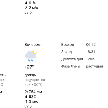
91%
2 м/с
0
Вечером
Восход
06:22
Заход
18:31
Долгота дня
12:09
Фаза Луны
растущая
+27°
сть
дождь
тся
ощущается
°C
как +30°C
м
754 мм
93%
3 м/с
0