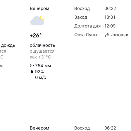
Вечером
Восход
06:22
Заход
18:31
Долгота дня
12:09
Фаза Луны
убывающая
+26°
 дождь
облачность
тся
ощущается
°C
как +31°C
м
754 мм
92%
0 м/с
Вечером
Восход
06:22