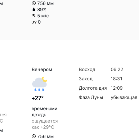
м
756 мм
89%
5 м/с
0
Вечером
Восход
06:22
Заход
18:31
Долгота дня
12:09
Фаза Луны
убывающая
+27°
временами
тся
дождь
°C
ощущается
как +29°C
м
756 мм