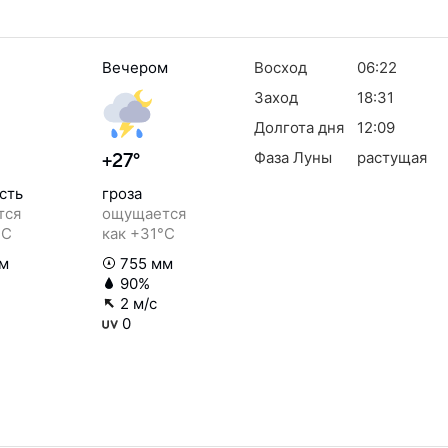
Вечером
Восход
06:22
Заход
18:31
Долгота дня
12:09
Фаза Луны
растущая
+27°
сть
гроза
тся
ощущается
°C
как +31°C
м
755 мм
90%
2 м/с
0