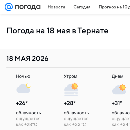
Новости
Сегодня
Прогноз на 10 
Погода на 18 мая в Тернате
18 МАЯ
2026
Ночью
Утром
Днем
+26°
+28°
+31°
облачность
облачность
облачно
ощущается
ощущается
ощущае
как +28°C
как +33°C
как +34