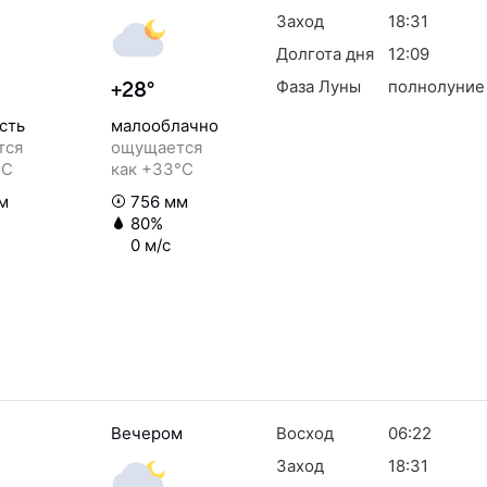
Заход
18:31
Долгота дня
12:09
Фаза Луны
полнолуние
+28°
сть
малооблачно
тся
ощущается
°C
как +33°C
м
756 мм
80%
0 м/с
Вечером
Восход
06:22
Заход
18:31