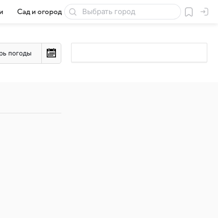
и
Сад и огород
Товары для дачи
рь погоды