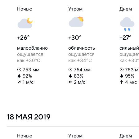
Ночью
Утром
Днем
+26°
+30°
+27°
малооблачно
облачность
сильный
ощущается
ощущается
ощущае
как +30°C
как +34°C
как +30
753 мм
754 мм
753 м
92%
83%
95%
1 м/с
2 м/с
4 м/с
18 МАЯ
2019
Ночью
Утром
Днем