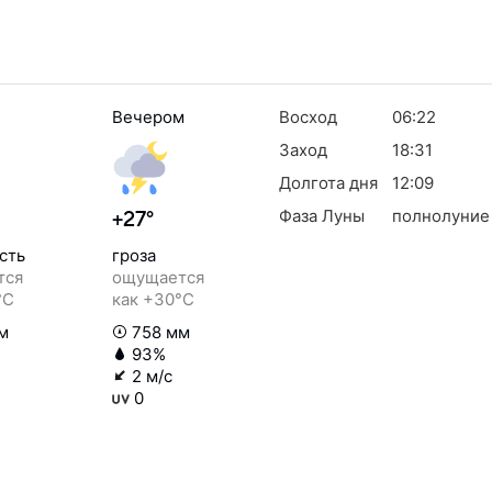
Вечером
Восход
06:22
Заход
18:31
Долгота дня
12:09
Фаза Луны
полнолуние
+27°
сть
гроза
тся
ощущается
°C
как +30°C
м
758 мм
93%
2 м/с
0