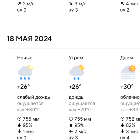
2 м/с
3 м/с
4 м/с
0
3
2
18 МАЯ
2024
Ночью
Утром
Днем
+26°
+26°
+30°
слабый дождь
дождь
облачно
ощущается
ощущается
ощущае
как +30°C
как +29°C
как +33
755 мм
755 мм
752 м
95%
95%
82%
1 м/с
2 м/с
3 м/с
0
3
4