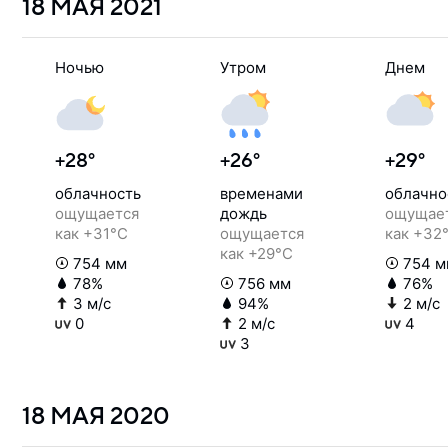
18 МАЯ
2021
Ночью
Утром
Днем
+28°
+26°
+29°
облачность
временами
облачно
ощущается
дождь
ощущае
как +31°C
ощущается
как +32
как +29°C
754 мм
754 м
78%
756 мм
76%
3 м/с
94%
2 м/с
0
2 м/с
4
3
18 МАЯ
2020