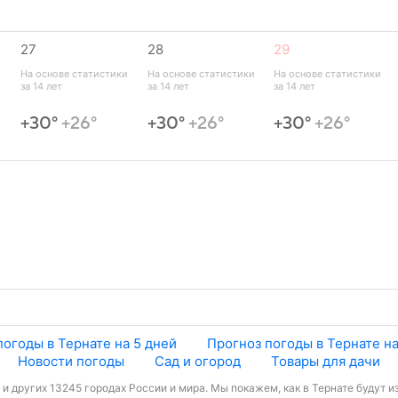
27
28
29
 
На основе статистики 
На основе статистики 
На основе статистики 
за 14 лет
за 14 лет
за 14 лет
+30°
+26°
+30°
+26°
+30°
+26°
погоды в Тернате на 5 дней
Прогноз погоды в Тернате на
Новости погоды
Сад и огород
Товары для дачи
и других 13245 городах России и мира. Мы покажем, как в Тернате будут и