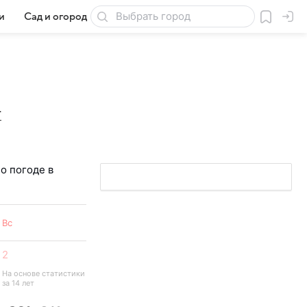
и
Сад и огород
Товары для дачи
Г
о погоде в
Вс
2
На основе статистики 
за 14 лет