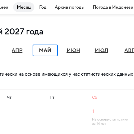
дней
Месяц
Год
Архив погоды
Погода в Индонези
й 2027 года
АПР
МАЙ
ИЮН
ИЮЛ
АВ
тически на основе имеющихся у нас статистических данных 
Чт
Пт
Сб
1
На основе статистики 
за 14 лет