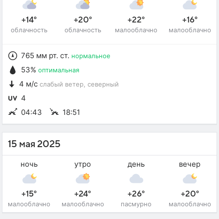
+14°
+20°
+22°
+16°
облачность
облачность
малооблачно
малооблачно
765 мм рт. ст.
нормальное
53%
оптимальная
4 м/с
слабый ветер
, северный
4
04:43
18:51
15 мая 2025
ночь
утро
день
вечер
+15°
+24°
+26°
+20°
малооблачно
малооблачно
пасмурно
малооблачно