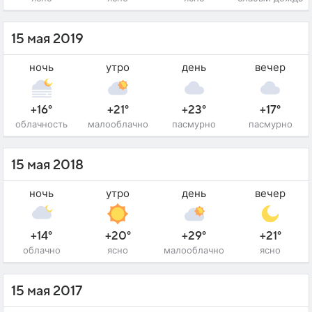
15 мая 2019
ночь
утро
день
вечер
+16°
+21°
+23°
+17°
облачность
малооблачно
пасмурно
пасмурно
15 мая 2018
ночь
утро
день
вечер
+14°
+20°
+29°
+21°
облачно
ясно
малооблачно
ясно
15 мая 2017