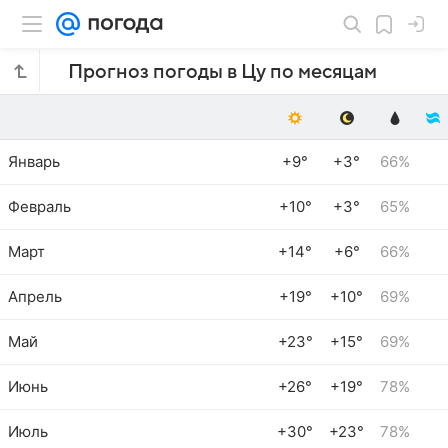
Прогноз погоды в Цу по месяцам
Январь
+9°
+3°
66%
Февраль
+10°
+3°
65%
Март
+14°
+6°
66%
Апрель
+19°
+10°
69%
Май
+23°
+15°
69%
Июнь
+26°
+19°
78%
Июль
+30°
+23°
78%