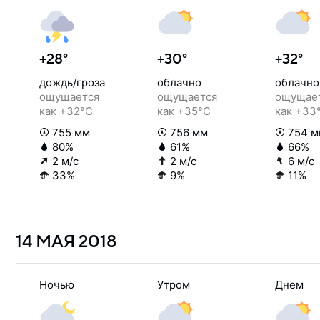
+28°
+30°
+32°
дождь/гроза
облачно
облачно
ощущается
ощущается
ощущае
как +32°C
как +35°C
как +33
755 мм
756 мм
754 м
80%
61%
66%
2 м/с
2 м/с
6 м/с
33%
9%
11%
14 МАЯ
2018
Ночью
Утром
Днем