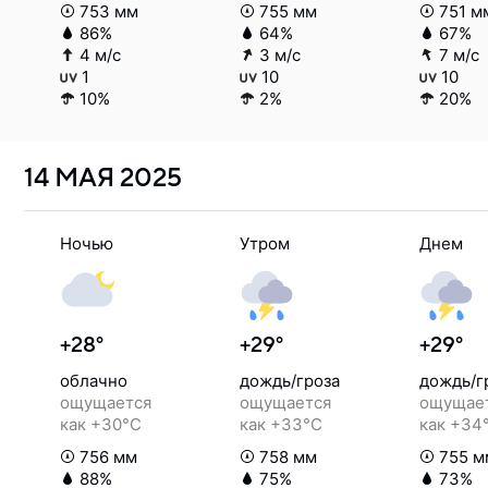
753 мм
755 мм
751 м
86%
64%
67%
4 м/с
3 м/с
7 м/с
1
10
10
10%
2%
20%
14 МАЯ
2025
Ночью
Утром
Днем
+28°
+29°
+29°
облачно
дождь/гроза
дождь/г
ощущается
ощущается
ощущае
как +30°C
как +33°C
как +34
756 мм
758 мм
755 м
88%
75%
73%