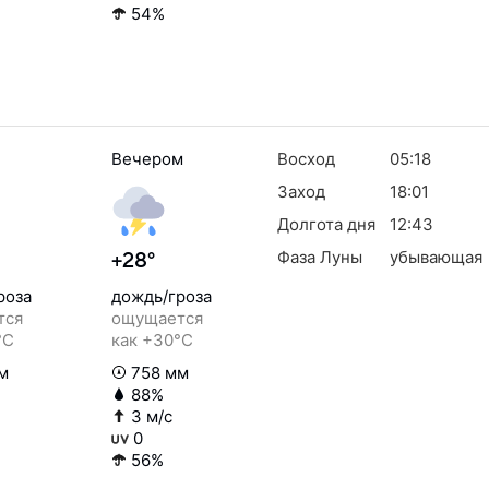
54%
Вечером
Восход
05:18
Заход
18:01
Долгота дня
12:43
Фаза Луны
убывающая
+28°
роза
дождь/гроза
тся
ощущается
°C
как +30°C
м
758 мм
88%
3 м/с
0
56%