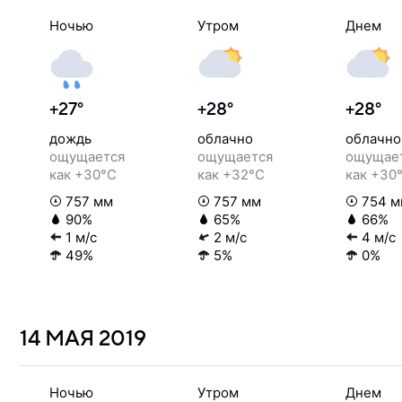
Ночью
Утром
Днем
+27°
+28°
+28°
дождь
облачно
облачно
ощущается
ощущается
ощущае
как +30°C
как +32°C
как +30
757 мм
757 мм
754 м
90%
65%
66%
1 м/с
2 м/с
4 м/с
49%
5%
0%
14 МАЯ
2019
Ночью
Утром
Днем