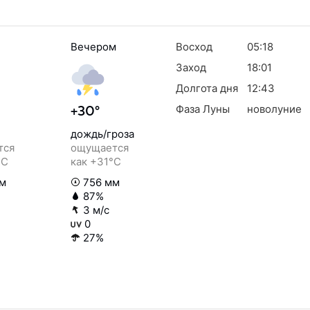
Вечером
Восход
05:18
Заход
18:01
Долгота дня
12:43
Фаза Луны
новолуние
+30°
дождь/гроза
тся
ощущается
°C
как +31°C
м
756 мм
87%
3 м/с
0
27%