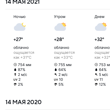
14 МАЯ
2021
Ночью
Утром
Днем
+27°
+28°
+32°
облачно
облачно
облачно
ощущается
ощущается
ощущае
как +31°C
как +33°C
как +32
754 мм
755 мм
753 м
87%
64%
64%
2 м/с
2 м/с
5 м/с
2
10
11
2%
5%
12%
14 МАЯ
2020