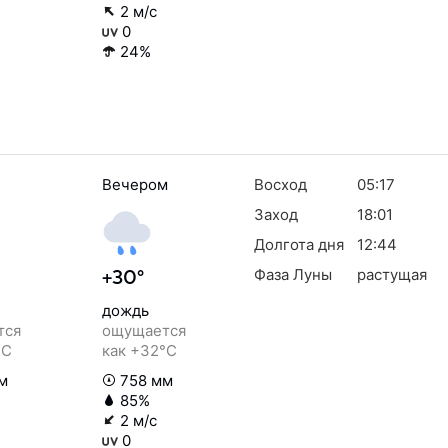
2 м/с
0
24%
Вечером
Восход
05:17
Заход
18:01
Долгота дня
12:44
Фаза Луны
растущая
+30°
дождь
тся
ощущается
°C
как +32°C
м
758 мм
85%
2 м/с
0