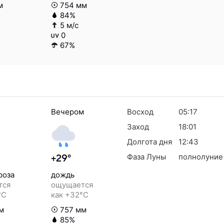
м
754 мм
84%
5 м/с
0
67%
Вечером
Восход
05:17
Заход
18:01
Долгота дня
12:43
Фаза Луны
полнолуние
+29°
роза
дождь
тся
ощущается
°C
как +32°C
м
757 мм
85%