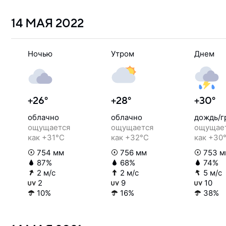
14 МАЯ
2022
Ночью
Утром
Днем
+26°
+28°
+30°
облачно
облачно
дождь/г
ощущается
ощущается
ощущае
как +31°C
как +32°C
как +30
754 мм
756 мм
753 м
87%
68%
74%
2 м/с
2 м/с
5 м/с
2
9
10
10%
16%
38%