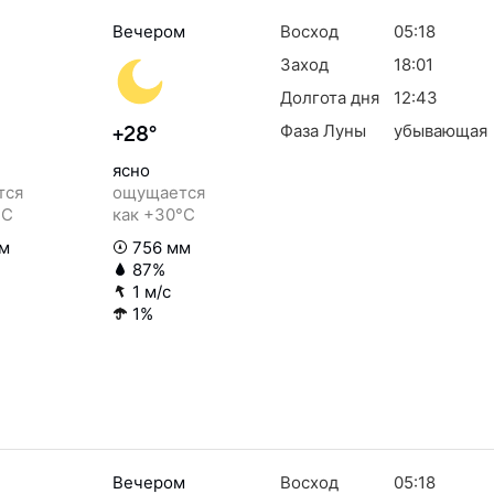
Вечером
Восход
05:18
Заход
18:01
Долгота дня
12:43
Фаза Луны
убывающая
+28°
ясно
тся
ощущается
°C
как +30°C
м
756 мм
87%
1 м/с
1%
Вечером
Восход
05:18