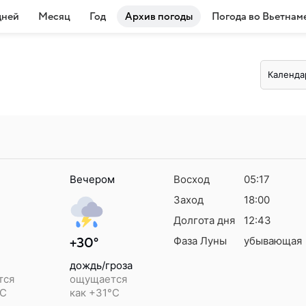
дней
Месяц
Год
Архив погоды
Погода во Вьетнам
Календа
Вечером
Восход
05:17
Заход
18:00
Долгота дня
12:43
Фаза Луны
убывающая
+30°
дождь/гроза
тся
ощущается
°C
как +31°C