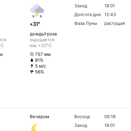
Заход
18:01
Долгота дня
12:43
Фаза Луны
растущая
+31°
дождь/гроза
тся
ощущается
°C
как +32°C
м
757 мм
81%
5 м/с
56%
Вечером
Восход
05:18
Заход
18:01