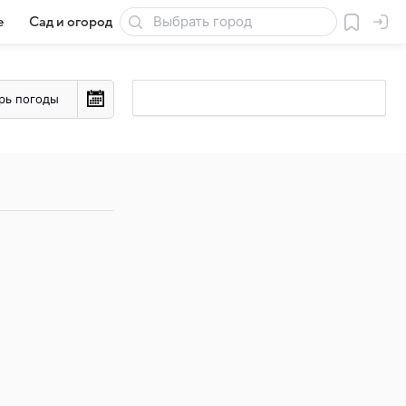
е
Сад и огород
Товары для дачи
рь погоды