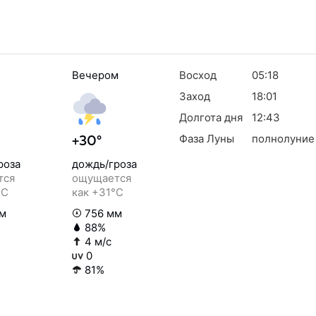
Вечером
Восход
05:18
Заход
18:01
Долгота дня
12:43
Фаза Луны
полнолуние
+30°
роза
дождь/гроза
тся
ощущается
°C
как +31°C
м
756 мм
88%
4 м/с
0
81%