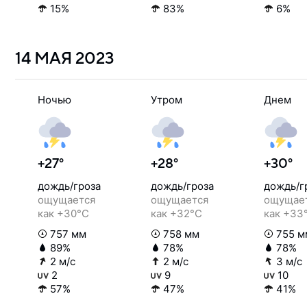
15%
83%
6%
14 МАЯ
2023
Ночью
Утром
Днем
+27°
+28°
+30°
дождь/гроза
дождь/гроза
дождь/г
ощущается
ощущается
ощущае
как +30°C
как +32°C
как +33
757 мм
758 мм
755 м
89%
78%
78%
2 м/с
2 м/с
3 м/с
2
9
10
57%
47%
41%