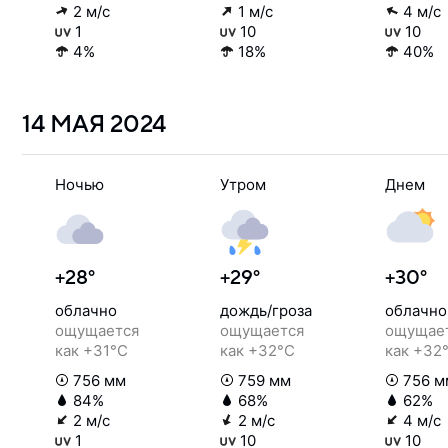
2 м/с
1 м/с
4 м/с
1
10
10
4%
18%
40%
14 МАЯ
2024
Ночью
Утром
Днем
+28°
+29°
+30°
облачно
дождь/гроза
облачно
ощущается
ощущается
ощущае
как +31°C
как +32°C
как +32
756 мм
759 мм
756 м
84%
68%
62%
2 м/с
2 м/с
4 м/с
1
10
10