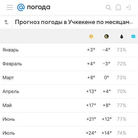
Прогноз погоды в Учкекене по месяцам
Январь
+3°
-4°
73%
Февраль
+4°
-3°
72%
Март
+8°
0°
73%
Апрель
+13°
+4°
70%
Май
+17°
+8°
77%
Июнь
+21°
+12°
77%
Июль
+24°
+14°
74%