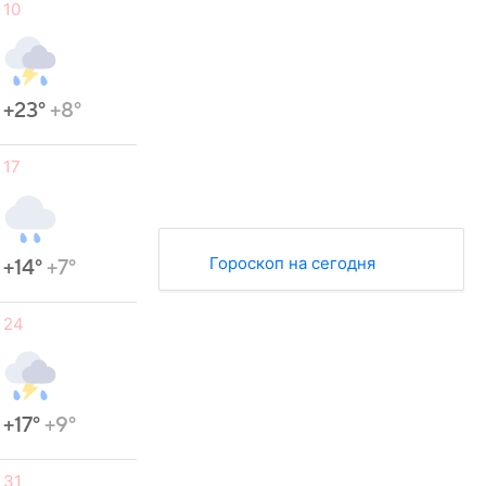
10
+23°
+8°
17
Гороскоп на сегодня
+14°
+7°
24
+17°
+9°
31