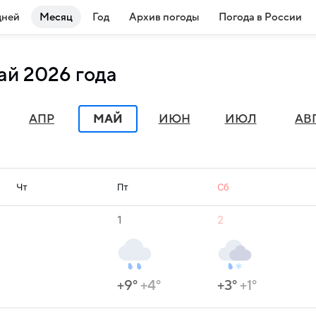
дней
Месяц
Год
Архив погоды
Погода в России
ай 2026 года
АПР
МАЙ
ИЮН
ИЮЛ
АВ
Чт
Пт
Сб
1
2
+9°
+4°
+3°
+1°