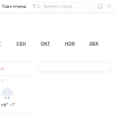
Сад и огород
Товары для дачи
Г
СЕН
ОКТ
НОЯ
ДЕК
Вс
3
+6°
+1°