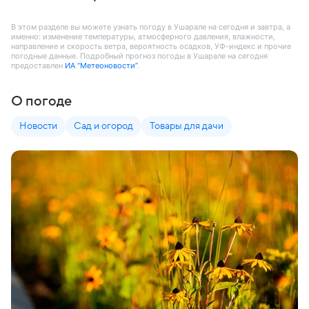
В этом разделе вы можете узнать погоду в Ушарале на сегодня и завтра, а
именно: изменение температуры, атмосферного давления, влажности,
направление и скорость ветра, вероятность осадков, УФ-индекс и прочие
погодные данные. Подробный прогноз погоды в Ушарале на сегодня
предоставлен
ИА “Метеоновости”
.
О погоде
Новости
Сад и огород
Товары для дачи