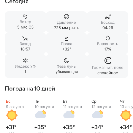
Сегодня
Ветер
Давление
Восход
5 м/c СЗ
725 мм рт.ст.
04:26
Заход
Почва
Влажность
18:57
+32°
17%
Индекс УФ
Фаза луны
Геомагнит. поле
1
убывающая
спокойное
Погода на 10 дней
Вс
Пн
Вт
Ср
Чт
9 августа
10 августа
11 августа
12 августа
13 авг
+31
°
+35
°
+35
°
+34
°
+34
°