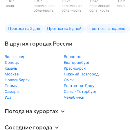
+18
°
+19
°
+22
°
+24
°
+21
°
ясно
переменная
переменная
переменная
ясно
облачность
облачность
облачность
Прогноз на 3 дня
Прогноз на 5 дней
Прогноз на неделю
В других городах России
Волгоград
Воронеж
Донецк
Екатеринбург
Казань
Красноярск
Москва
Нижний Новгород
Новосибирск
Омск
Пермь
Ростов-на-Дону
Самара
Санкт-Петербург
Уфа
Челябинск
Погода на курортах
Соседние города