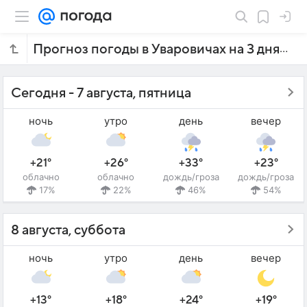
Прогноз погоды в Уваровичах на 3 дня
Сегодня - 7 августа, пятница
ночь
утро
день
вечер
+21°
+26°
+33°
+23°
облачно
облачно
дождь/гроза
дождь/гроза
17%
22%
46%
54%
8 августа, суббота
ночь
утро
день
вечер
+13°
+18°
+24°
+19°