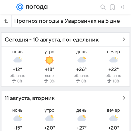
Прогноз погоды в Уваровичах на 5 дней
Сегодня - 10 августа, понедельник
ночь
утро
день
вечер
+12°
+18°
+26°
+22°
облачно
ясно
облачно
облачно
0%
0%
0%
10%
11 августа, вторник
ночь
утро
день
вечер
+15°
+20°
+27°
+20°