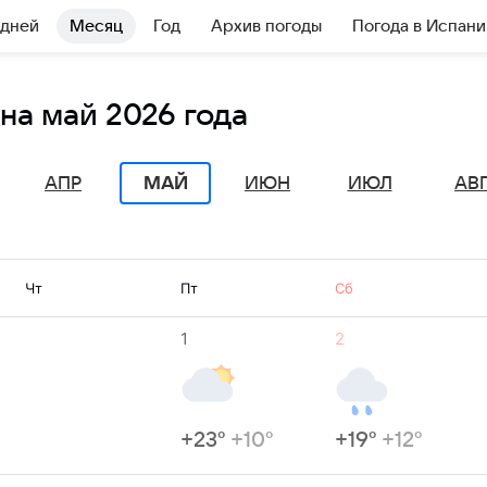
 дней
Месяц
Год
Архив погоды
Погода в Испани
на май 2026 года
МАЙ
АПР
ИЮН
ИЮЛ
АВ
Чт
Пт
Сб
1
2
+23°
+10°
+19°
+12°