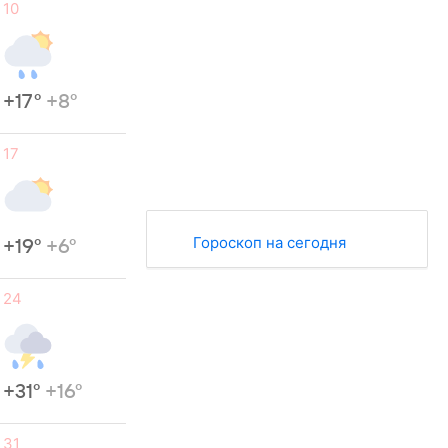
10
+17°
+8°
17
Гороскоп на сегодня
+19°
+6°
24
+31°
+16°
31