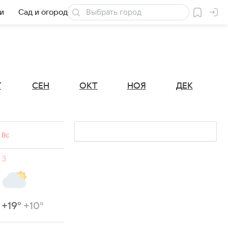
и
Сад и огород
Товары для дачи
Г
СЕН
ОКТ
НОЯ
ДЕК
Вс
3
+19°
+10°