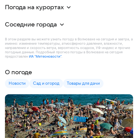
Погода на курортах
Соседние города
В этом разделе вы можете узнать погоду в Волновахе на сегодня и завтра, а
именно: изменение температуры, атмосферного давления, влажности,
направление и скорость ветра, вероятность осадков, УФ-индекс и прочие
погодные данные. Подробный прогноз погоды в Волновахе на сегодня
предоставлен
ИА “Метеоновости”
.
О погоде
Новости
Сад и огород
Товары для дачи