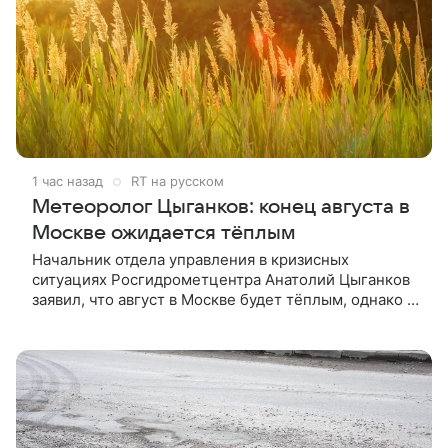
1 час назад
RT на русском
Метеоролог Цыганков: конец августа в
Москве ожидается тёплым
Начальник отдела управления в кризисных
ситуациях Росгидрометцентра Анатолий Цыганков
заявил, что август в Москве будет тёплым, однако в
середине месяца температура ненадолго опустится
до климатической нормы.