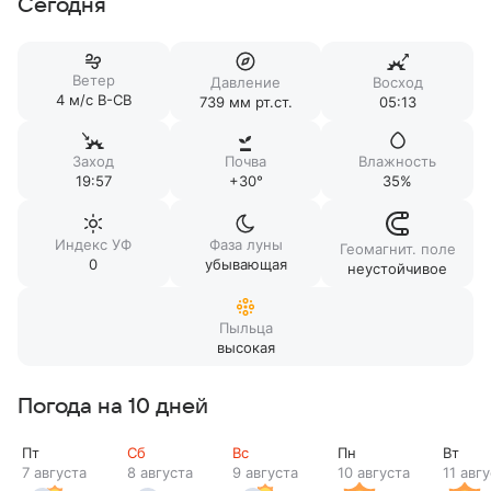
Сегодня
Ветер
Давление
Восход
4 м/c В-СВ
739 мм рт.ст.
05:13
Заход
Почва
Влажность
19:57
+30°
35%
Индекс УФ
Фаза луны
Геомагнит. поле
0
убывающая
неустойчивое
Пыльца
высокая
Погода на 10 дней
Пт
Сб
Вс
Пн
Вт
7 августа
8 августа
9 августа
10 августа
11 авг