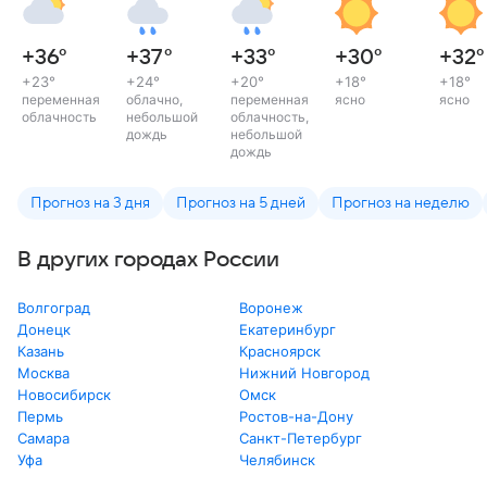
+36
°
+37
°
+33
°
+30
°
+32
°
+23
°
+24
°
+20
°
+18
°
+18
°
переменная
облачно,
переменная
ясно
ясно
облачность
небольшой
облачность,
дождь
небольшой
дождь
Прогноз на 3 дня
Прогноз на 5 дней
Прогноз на неделю
В других городах России
Волгоград
Воронеж
Донецк
Екатеринбург
Казань
Красноярск
Москва
Нижний Новгород
Новосибирск
Омск
Пермь
Ростов-на-Дону
Самара
Санкт-Петербург
Уфа
Челябинск