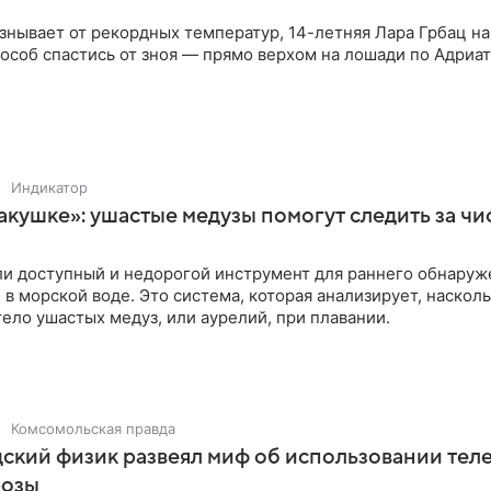
знывает от рекордных температур, 14-летняя Лара Грбац н
соб спастись от зноя — прямо верхом на лошади по Адриат
Индикатор
акушке»: ушастые медузы помогут следить за чи
ли доступный и недорогой инструмент для раннего обнаруж
 в морской воде. Это система, которая анализирует, наскол
ело ушастых медуз, или аурелий, при плавании.
Комсомольская правда
ский физик развеял миф об использовании тел
розы