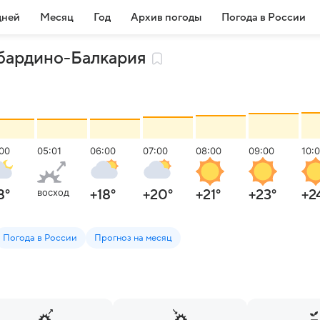
дней
Месяц
Год
Архив погоды
Погода в России
бардино-Балкария
00
05:01
06:00
07:00
08:00
09:00
10:
восход
8
°
+18
°
+20
°
+21
°
+23
°
+2
Погода в России
Прогноз на месяц