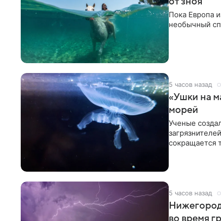
от зноя
Пока Европа и
необычный спо
5 часов назад
«Ушки на м
морей
Ученые созда
загрязнителей
сокращается т
5 часов назад
Нижегород
во время г