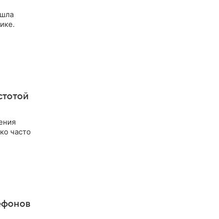
ашла
ике.
стотой
ения
ько часто
ефонов