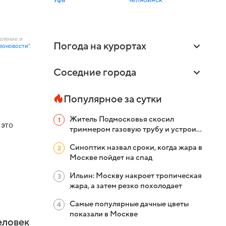
вление и
Погода на курортах
еоновости”
.
Соседние города
Популярное за сутки
Житель Подмосковья скосил
 это
триммером газовую трубу и устроил
пожар в деревне
Синоптик назвал сроки, когда жара в
Москве пойдет на спад
Ильин: Москву накроет тропическая
жара, а затем резко похолодает
Самые популярные дачные цветы
показали в Москве
еловек