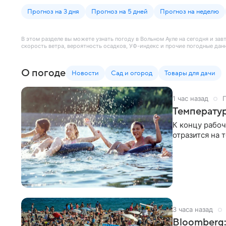
Прогноз на 3 дня
Прогноз на 5 дней
Прогноз на неделю
В этом разделе вы можете узнать погоду в Вольном Ауле на сегодня и зав
скорость ветра, вероятность осадков, УФ-индекс и прочие погодные дан
О погоде
Новости
Сад и огород
Товары для дачи
1 час назад
П
Температур
К концу рабоч
отразится на 
3 часа назад
Bloomberg: