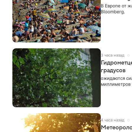
В Европе от ж
Bloomberg.
3 часа назад
Гидрометце
градусов
ожидаются си
миллиметров 
4 часа назад
Метеоролог