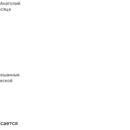
 Анатолий
есяца
смешанные
ческой
асается