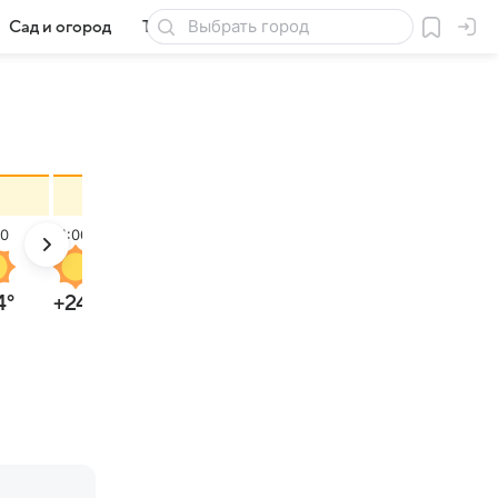
Сад и огород
Товары для дачи
00
11:00
12:00
13:00
4
°
+24
°
+25
°
+26
°