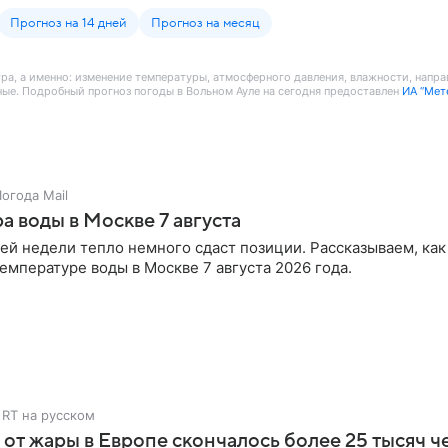
Прогноз на 14 дней
Прогноз на месяц
тра, а именно: изменение температуры, атмосферного давления, влажности, напра
ные. Подробный прогноз погоды в Вольном Ауле на сегодня предоставлен
ИА “Мет
огода Mail
а воды в Москве 7 августа
ей недели тепло немного сдаст позиции. Рассказываем, как
температуре воды в Москве 7 августа 2026 года.
RT на русском
 от жары в Европе скончалось более 25 тысяч ч