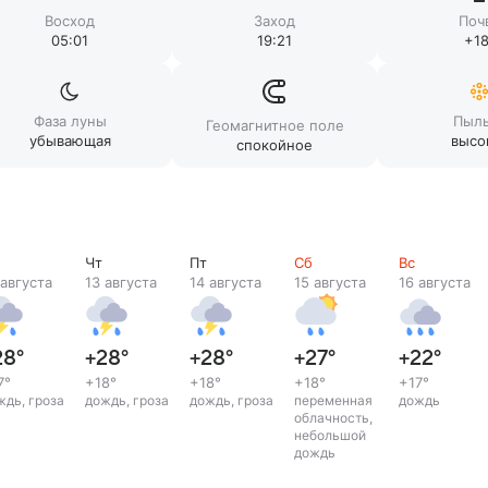
Восход
Заход
Поч
05:01
19:21
+18
Фаза луны
Пыл
Геомагнитное поле
убывающая
высо
спокойное
Чт
Пт
Сб
Вс
 августа
13 августа
14 августа
15 августа
16 августа
28
°
+28
°
+28
°
+27
°
+22
°
7
°
+18
°
+18
°
+18
°
+17
°
ждь, гроза
дождь, гроза
дождь, гроза
переменная
дождь
облачность,
небольшой
дождь