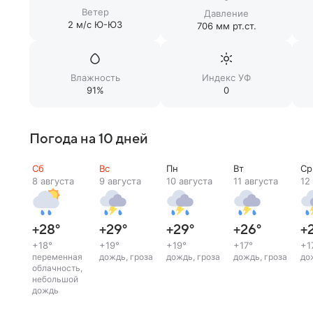
Ветер
Давление
2 м/c Ю-ЮЗ
706 мм рт.ст.
Влажность
Индекс УФ
91%
0
Погода на 10 дней
Сб
Вс
Пн
Вт
Ср
8 августа
9 августа
10 августа
11 августа
12
+28
°
+29
°
+29
°
+26
°
+
+18
°
+19
°
+19
°
+17
°
+1
переменная
дождь, гроза
дождь, гроза
дождь, гроза
до
облачность,
небольшой
дождь