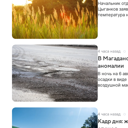
Начальник от
Цыганков заяв
температура 
4 часа назад
В Магаданс
аномалии
В ночь на 6 
осадки в вид
воздушной мас
4 часа назад
Кадр дня: ж