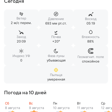
Сегодня
Ветер
Давление
Восход
2 м/c перем.
693 мм рт.ст.
05:19
Заход
Почва
Влажность
20:09
+20°
88%
Индекс УФ
Фаза луны
Геомагнит. поле
0
убывающая
спокойное
Пыльца
умеренная
Погода на 10 дней
Сб
Вс
Пн
Вт
Ср
8 августа
9 августа
10 августа
11 августа
12 авг