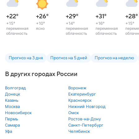
+22
°
+26
°
+29
°
+31
°
+28
°
+15
°
+10
°
+14
°
+16
°
+15
°
переменная
ясно
переменная
переменная
переме
облачность
облачность
облачность
облачн
Прогноз на 3 дня
Прогноз на 5 дней
Прогноз на неделю
В других городах России
Волгоград
Воронеж
Донецк
Екатеринбург
Казань
Красноярск
Москва
Нижний Новгород
Новосибирск
Омск
Пермь
Ростов-на-Дону
Самара
Санкт-Петербург
Уфа
Челябинск