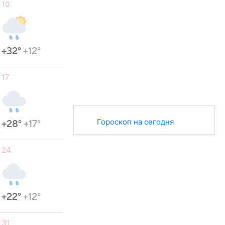
10
+32°
+12°
17
Гороскоп на сегодня
+28°
+17°
24
+22°
+12°
31