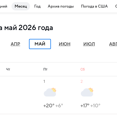
дней
Месяц
Год
Архив погоды
Погода в США
а май 2026 года
АПР
МАЙ
ИЮН
ИЮЛ
АВ
Чт
Пт
Сб
1
2
+20°
+6°
+17°
+10°