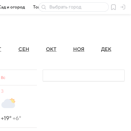
Сад и огород
Товары для дачи
Г
СЕН
ОКТ
НОЯ
ДЕК
Вс
3
+19°
+6°