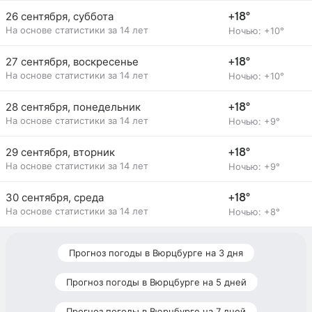
26 сентября, суббота
+18°
На основе статистики за 14 лет
Ночью: +10°
27 сентября, воскресенье
+18°
На основе статистики за 14 лет
Ночью: +10°
28 сентября, понедельник
+18°
На основе статистики за 14 лет
Ночью: +9°
29 сентября, вторник
+18°
На основе статистики за 14 лет
Ночью: +9°
30 сентября, среда
+18°
На основе статистики за 14 лет
Ночью: +8°
Прогноз погоды в Вюрцбурге на 3 дня
Прогноз погоды в Вюрцбурге на 5 дней
Прогноз погоды в Вюрцбурге на 7 дней