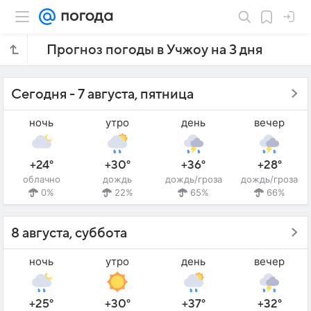
Прогноз погоды в Учжоу на 3 дня
Сегодня - 7 августа, пятница
ночь
утро
день
вечер
+24°
+30°
+36°
+28°
облачно
дождь
дождь/гроза
дождь/гроза
0%
22%
65%
66%
8 августа, суббота
ночь
утро
день
вечер
+25°
+30°
+37°
+32°