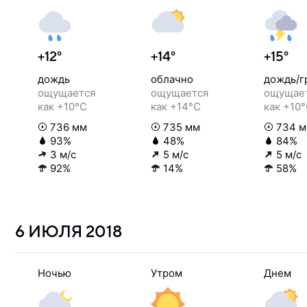
+12°
+14°
+15°
дождь
облачно
дождь/г
ощущается
ощущается
ощущае
как +10°C
как +14°C
как +10
736 мм
735 мм
734 
93%
48%
84%
3 м/с
5 м/с
5 м/с
92%
14%
58%
6 ИЮЛЯ
2018
Ночью
Утром
Днем