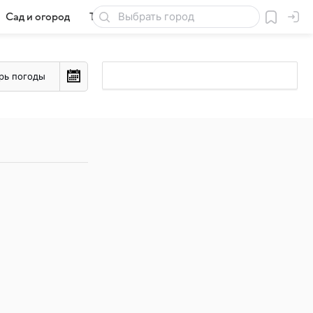
Сад и огород
Товары для дачи
рь погоды