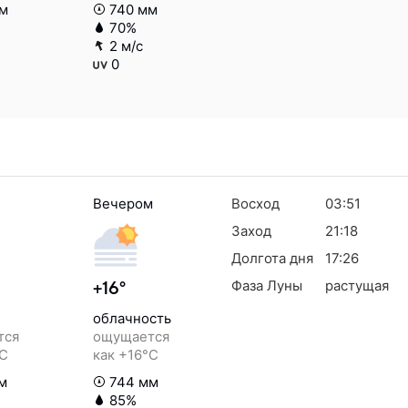
м
740 мм
70%
2 м/с
0
Вечером
Восход
03:51
Заход
21:18
Долгота дня
17:26
Фаза Луны
растущая
+16°
облачность
тся
ощущается
°C
как +16°C
м
744 мм
85%