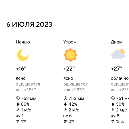
6 ИЮЛЯ
2023
Ночью
Утром
Днем
+16°
+22°
+27°
ясно
ясно
облачно
ощущается
ощущается
ощущае
как +18°C
как +26°C
как +27
752 мм
753 мм
751 м
86%
42%
50%
1 м/с
2 м/с
2 м/с
1
6
6
1%
0%
15%