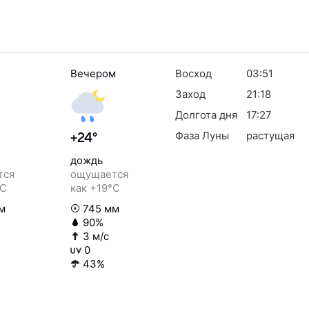
Вечером
Восход
03:51
Заход
21:18
Долгота дня
17:27
Фаза Луны
растущая
+24°
дождь
тся
ощущается
°C
как +19°C
м
745 мм
90%
3 м/с
0
43%