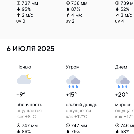
737 мм
738 мм
739 м
95%
87%
52%
2 м/с
4 м/с
3 м/с
0
2
4
6 ИЮЛЯ
2025
Ночью
Утром
Днем
+9°
+15°
+20°
облачность
слабый дождь
морось
ощущается
ощущается
ощущае
как +8°C
как +12°C
как +17
747 мм
747 мм
746 м
86%
79%
58%