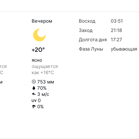
Вечером
Восход
03:51
Заход
21:18
Долгота дня
17:27
Фаза Луны
убывающая
+20°
ясно
тся
ощущается
°C
как +16°C
м
753 мм
70%
3 м/с
0
0%