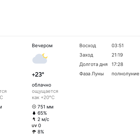
Вечером
Восход
03:51
Заход
21:19
Долгота дня
17:28
Фаза Луны
полнолуние
+23°
облачно
тся
ощущается
°C
как +20°C
м
751 мм
65%
2 м/с
0
8%