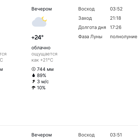
Вечером
Восход
03:52
Заход
21:18
Долгота дня
17:26
Фаза Луны
полнолуние
+24°
облачно
тся
ощущается
°C
как +21°C
м
744 мм
89%
3 м/с
10%
Вечером
Восход
03:51