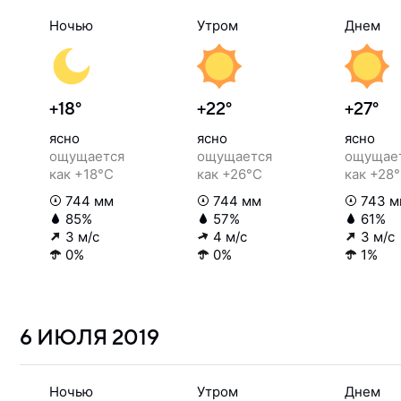
Ночью
Утром
Днем
+18°
+22°
+27°
ясно
ясно
ясно
ощущается
ощущается
ощущае
как +18°C
как +26°C
как +28
744 мм
744 мм
743 м
85%
57%
61%
3 м/с
4 м/с
3 м/с
0%
0%
1%
6 ИЮЛЯ
2019
Ночью
Утром
Днем