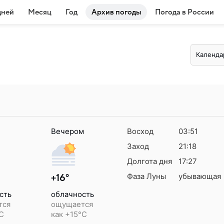
дней
Месяц
Год
Архив погоды
Погода в России
Календа
Вечером
Восход
03:51
Заход
21:18
Долгота дня
17:27
Фаза Луны
убывающая
+16°
сть
облачность
тся
ощущается
°C
как +15°C