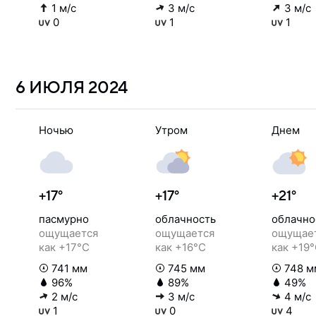
1 м/с
3 м/с
3 м/с
0
1
1
6 ИЮЛЯ
2024
Ночью
Утром
Днем
+17°
+17°
+21°
пасмурно
облачность
облачно
ощущается
ощущается
ощущае
как +17°C
как +16°C
как +19
741 мм
745 мм
748 м
96%
89%
49%
2 м/с
3 м/с
4 м/с
1
0
4