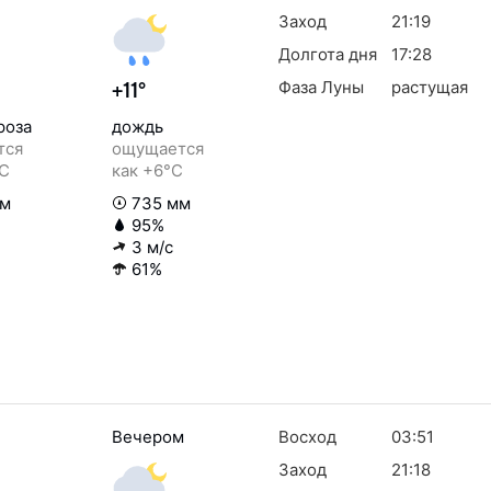
Заход
21:19
Долгота дня
17:28
Фаза Луны
растущая
+11°
роза
дождь
тся
ощущается
°C
как +6°C
мм
735 мм
95%
3 м/с
61%
Вечером
Восход
03:51
Заход
21:18