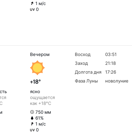
1 м/с
0
Вечером
Восход
03:51
Заход
21:18
Долгота дня
17:26
Фаза Луны
новолуние
+18°
сть
ясно
тся
ощущается
°C
как +18°C
м
750 мм
61%
1 м/с
0