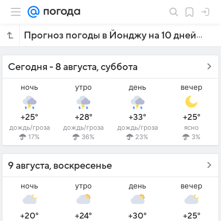
Прогноз погоды в Йонджу на 10 дней
Сегодня - 8 августа, суббота
ночь
утро
день
вечер
+25°
+28°
+33°
+25°
дождь/гроза
дождь/гроза
дождь/гроза
ясно
17%
36%
23%
3%
9 августа, воскресенье
ночь
утро
день
вечер
+20°
+24°
+30°
+25°