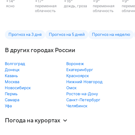
+14
°
+17
°
+16
°
+9
°
+9
°
ясно
переменная
дождь, гроза
переменная
переме
облачность
облачность
облачн
Прогноз на 3 дня
Прогноз на 5 дней
Прогноз на неделю
В других городах России
Волгоград
Воронеж
Донецк
Екатеринбург
Казань
Красноярск
Москва
Нижний Новгород
Новосибирск
Омск
Пермь
Ростов-на-Дону
Самара
Санкт-Петербург
Уфа
Челябинск
Погода на курортах