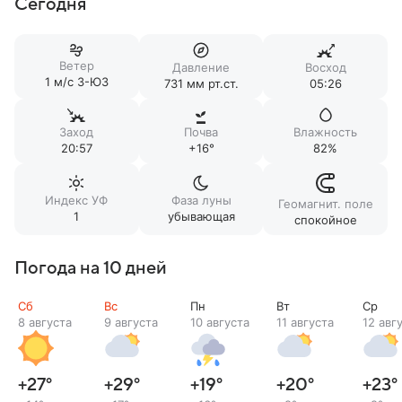
Сегодня
Ветер
Давление
Восход
1 м/c З-ЮЗ
731 мм рт.ст.
05:26
Заход
Почва
Влажность
20:57
+16°
82%
Индекс УФ
Фаза луны
Геомагнит. поле
1
убывающая
спокойное
Погода на 10 дней
Сб
Вс
Пн
Вт
Ср
8 августа
9 августа
10 августа
11 августа
12 авг
+27
°
+29
°
+19
°
+20
°
+23
°