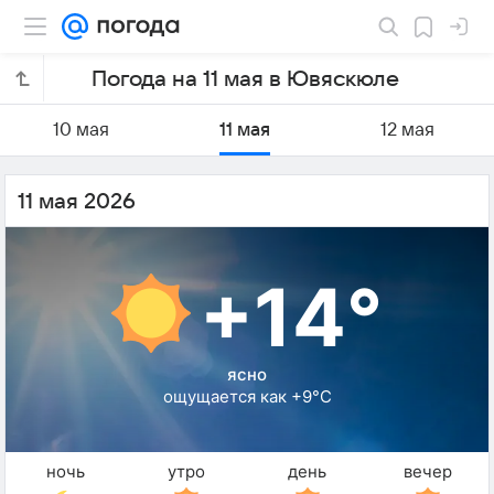
Погода на 11 мая в Ювяскюле
10 мая
11 мая
12 мая
11 мая 2026
+14°
ясно
ощущается как +9°C
ночь
утро
день
вечер