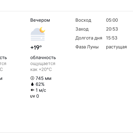
Вечером
Восход
05:00
Заход
20:53
Долгота дня
15:53
Фаза Луны
растущая
+19°
сть
облачность
тся
ощущается
°C
как +20°C
м
745 мм
62%
1 м/с
0