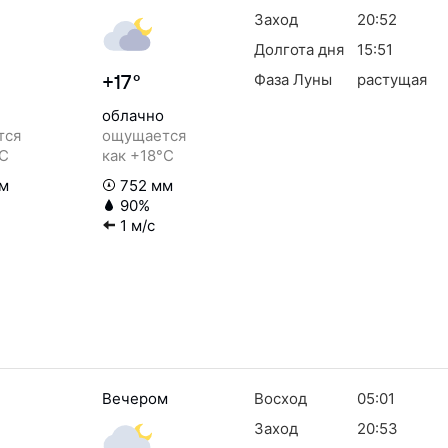
Заход
20:52
Долгота дня
15:51
Фаза Луны
растущая
+17°
облачно
тся
ощущается
°C
как +18°C
м
752 мм
90%
1 м/с
Вечером
Восход
05:01
Заход
20:53