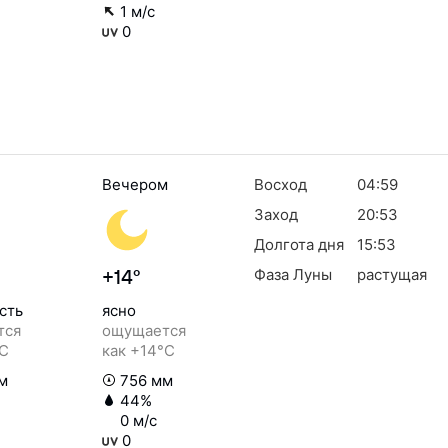
1 м/с
0
Вечером
Восход
04:59
Заход
20:53
Долгота дня
15:53
Фаза Луны
растущая
+14°
сть
ясно
тся
ощущается
°C
как +14°C
м
756 мм
44%
0 м/с
0