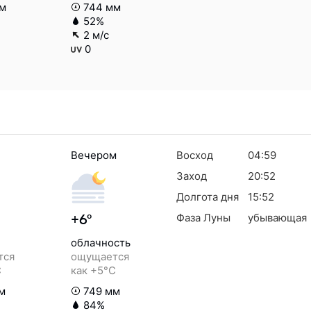
м
744 мм
52%
2 м/с
0
Вечером
Восход
04:59
Заход
20:52
Долгота дня
15:52
Фаза Луны
убывающая
+6°
облачность
тся
ощущается
C
как +5°C
м
749 мм
84%