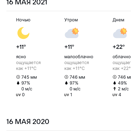
16 МАЯ
2021
Ночью
Утром
Днем
+11°
+11°
+22°
ясно
малооблачно
облачно
ощущается
ощущается
ощущае
как +11°C
как +11°C
как +22
745 мм
746 мм
746 м
97%
97%
49%
0 м/с
0 м/с
2 м/с
0
1
4
16 МАЯ
2020