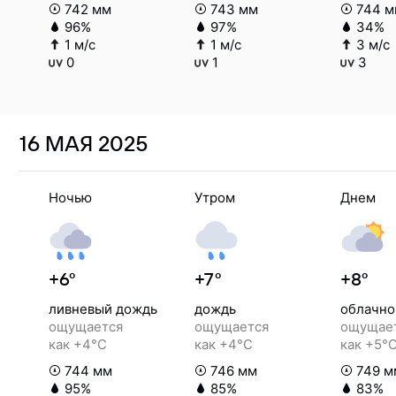
742 мм
743 мм
744 м
96%
97%
34%
1 м/с
1 м/с
3 м/с
0
1
3
16 МАЯ
2025
Ночью
Утром
Днем
+6°
+7°
+8°
ливневый дождь
дождь
облачно
ощущается
ощущается
ощущае
как +4°C
как +4°C
как +5°
744 мм
746 мм
749 м
95%
85%
83%