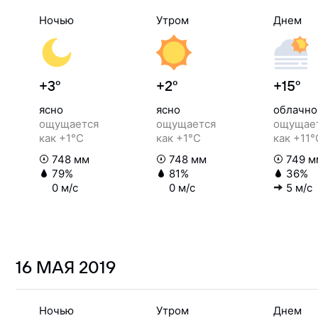
Ночью
Утром
Днем
+3°
+2°
+15°
ясно
ясно
облачно
ощущается
ощущается
ощущае
как +1°C
как +1°C
как +11°
748 мм
748 мм
749 м
79%
81%
36%
0 м/с
0 м/с
5 м/с
16 МАЯ
2019
Ночью
Утром
Днем