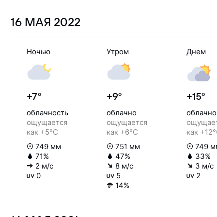
16 МАЯ
2022
Ночью
Утром
Днем
+7°
+9°
+15°
облачность
облачно
облачно
ощущается
ощущается
ощущае
как +5°C
как +6°C
как +12
749 мм
751 мм
749 м
71%
47%
33%
2 м/с
8 м/с
3 м/с
0
5
2
14%