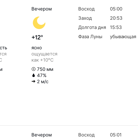
Вечером
Восход
05:00
Заход
20:53
Долгота дня
15:53
Фаза Луны
убывающая
+12°
сть
ясно
тся
ощущается
C
как +10°C
м
750 мм
47%
2 м/с
Вечером
Восход
05:01