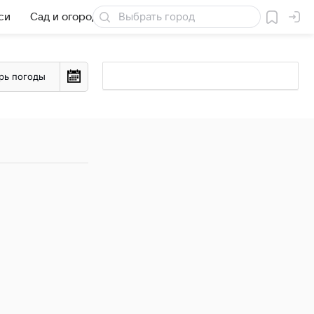
си
Сад и огород
Товары для дачи
рь погоды