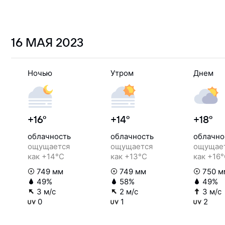
16 МАЯ
2023
Ночью
Утром
Днем
+16°
+14°
+18°
облачность
облачность
облачно
ощущается
ощущается
ощущае
как +14°C
как +13°C
как +16
749 мм
749 мм
750 м
49%
58%
49%
3 м/с
2 м/с
3 м/с
0
1
2