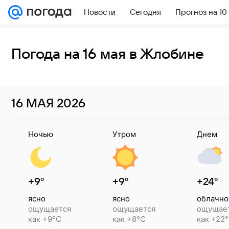
Новости
Сегодня
Прогноз на 10
Погода на 16 мая в Жлобине
16 МАЯ
2026
Ночью
Утром
Днем
+9°
+9°
+24°
ясно
ясно
облачно
ощущается
ощущается
ощущае
как +9°C
как +8°C
как +22