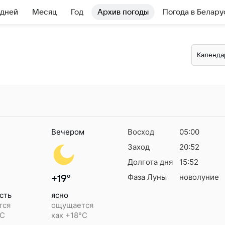
 дней
Месяц
Год
Архив погоды
Погода в Белару
Календа
Вечером
Восход
05:00
Заход
20:52
Долгота дня
15:52
Фаза Луны
новолуние
+19°
сть
ясно
тся
ощущается
°C
как +18°C