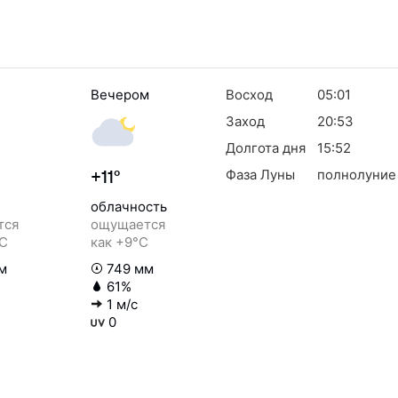
Вечером
Восход
05:01
Заход
20:53
Долгота дня
15:52
Фаза Луны
полнолуние
+11°
облачность
тся
ощущается
°C
как +9°C
м
749 мм
61%
1 м/с
0