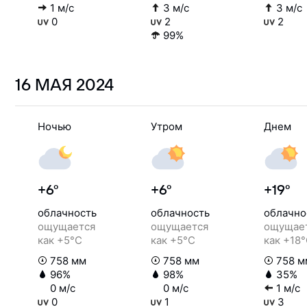
1 м/с
3 м/с
3 м/с
0
2
2
99%
16 МАЯ
2024
Ночью
Утром
Днем
+6°
+6°
+19°
облачность
облачность
облачно
ощущается
ощущается
ощущае
как +5°C
как +5°C
как +18
758 мм
758 мм
758 м
96%
98%
35%
0 м/с
0 м/с
1 м/с
0
1
3