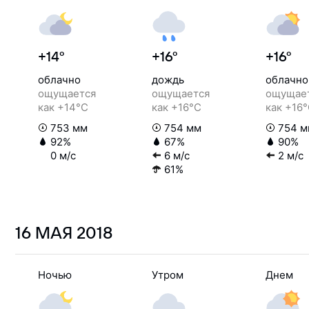
+14°
+16°
+16°
облачно
дождь
облачно
ощущается
ощущается
ощущае
как +14°C
как +16°C
как +16
753 мм
754 мм
754 м
92%
67%
90%
0 м/с
6 м/с
2 м/с
61%
16 МАЯ
2018
Ночью
Утром
Днем