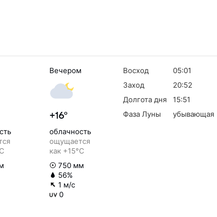
Вечером
Восход
05:01
Заход
20:52
Долгота дня
15:51
Фаза Луны
убывающая
+16°
сть
облачность
тся
ощущается
°C
как +15°C
м
750 мм
56%
1 м/с
0