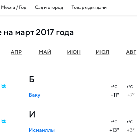
Месяц / Год
Сад и огород
Товары для дачи
 на март 2017 года
АПР
МАЙ
ИЮН
ИЮЛ
АВГ
Б
t°C
t°C
Баку
+11°
+7°
И
t°C
t°C
Исмаиллы
+13°
+3°