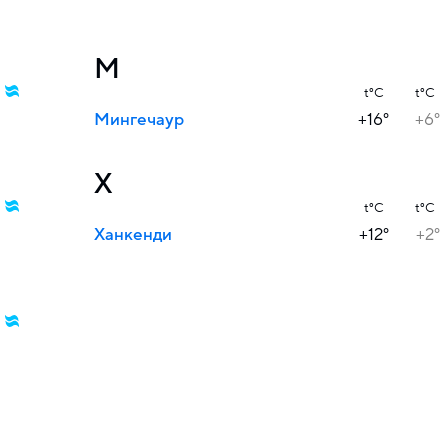
М
t°C
t°C
Мингечаур
+16°
+6°
Х
t°C
t°C
Ханкенди
+12°
+2°