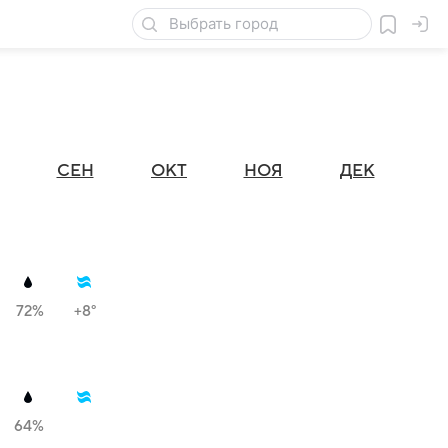
СЕН
ОКТ
НОЯ
ДЕК
72%
+8°
64%