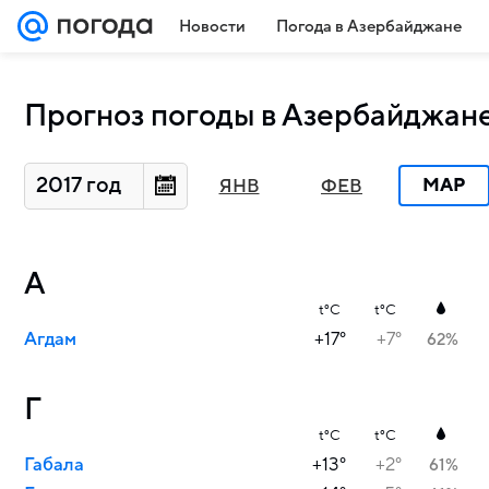
Новости
Погода в Азербайджане
Прогноз погоды в Азербайджане
2017 год
МАР
ЯНВ
ФЕВ
А
t°C
t°C
Агдам
+17°
+7°
62%
Г
t°C
t°C
Габала
+13°
+2°
61%