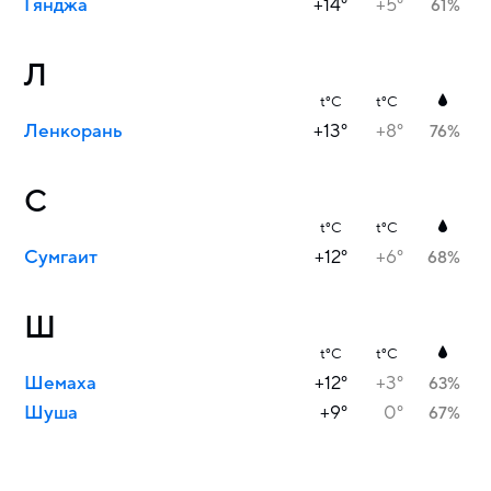
Гянджа
+14°
+5°
61%
Л
t°C
t°C
Ленкорань
+13°
+8°
76%
С
t°C
t°C
Сумгаит
+12°
+6°
68%
Ш
t°C
t°C
Шемаха
+12°
+3°
63%
Шуша
+9°
0°
67%