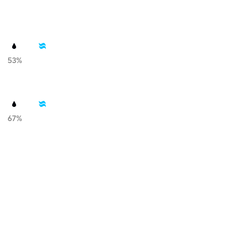
53%
67%