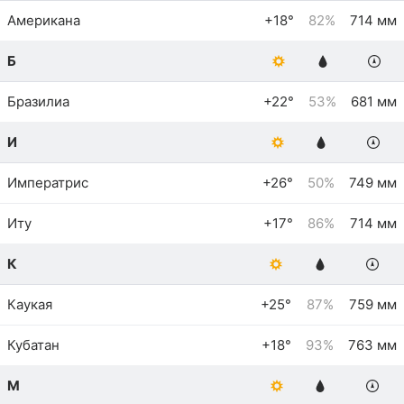
Американа
+18°
82%
714 мм
Б
Бразилиа
+22°
53%
681 мм
И
Императрис
+26°
50%
749 мм
Иту
+17°
86%
714 мм
К
Каукая
+25°
87%
759 мм
Кубатан
+18°
93%
763 мм
М