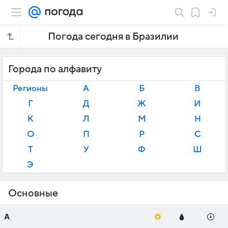
Погода сегодня в Бразилии
Города по алфавиту
Регионы
А
Б
В
Г
Д
Ж
И
К
Л
М
Н
О
П
Р
С
Т
У
Ф
Ш
Э
Основные
А