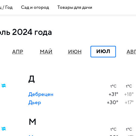
 / Год
Сад и огород
Товары для дачи
юль 2024 года
ИЮЛ
АПР
МАЙ
ИЮН
АВ
Д
t°C
t°C
Дебрецен
+31°
+18°
Дьер
+30°
+17°
М
t°C
t°C