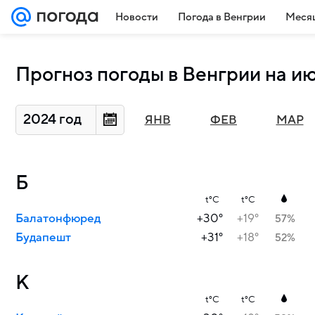
Новости
Погода в Венгрии
Месяц
Прогноз погоды в Венгрии на и
2024 год
ЯНВ
ФЕВ
МАР
Б
t°C
t°C
Балатонфюред
+30°
+19°
57%
Будапешт
+31°
+18°
52%
К
t°C
t°C