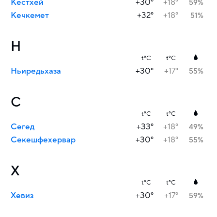
Кестхей
+30°
+18°
59%
Кечкемет
+32°
+18°
51%
Н
t°C
t°C
Ньиредьхаза
+30°
+17°
55%
С
t°C
t°C
Сегед
+33°
+18°
49%
Секешфехервар
+30°
+18°
55%
Х
t°C
t°C
Хевиз
+30°
+17°
59%