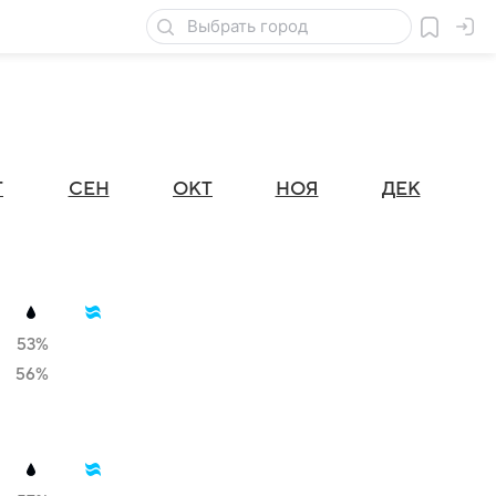
Г
СЕН
ОКТ
НОЯ
ДЕК
53%
56%