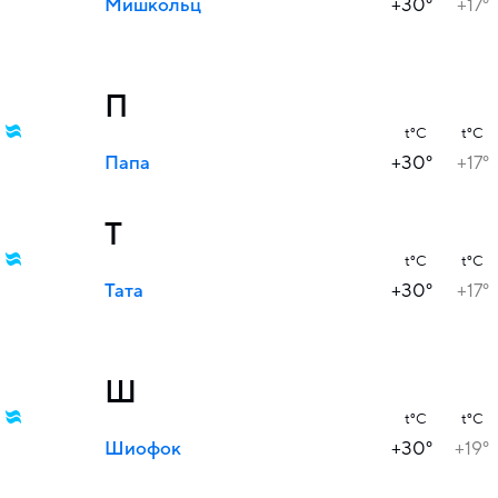
Мишкольц
+30°
+17°
П
t°C
t°C
Папа
+30°
+17°
Т
t°C
t°C
Тата
+30°
+17°
Ш
t°C
t°C
Шиофок
+30°
+19°