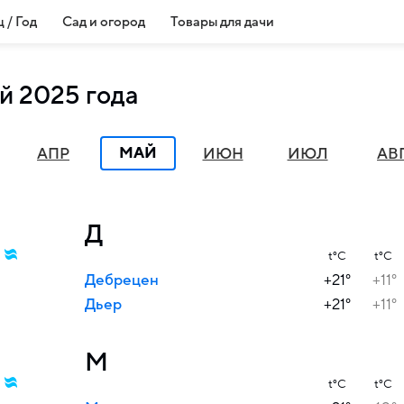
 / Год
Сад и огород
Товары для дачи
й 2025 года
МАЙ
АПР
ИЮН
ИЮЛ
АВ
Д
t°C
t°C
Дебрецен
+21°
+11°
Дьер
+21°
+11°
М
t°C
t°C