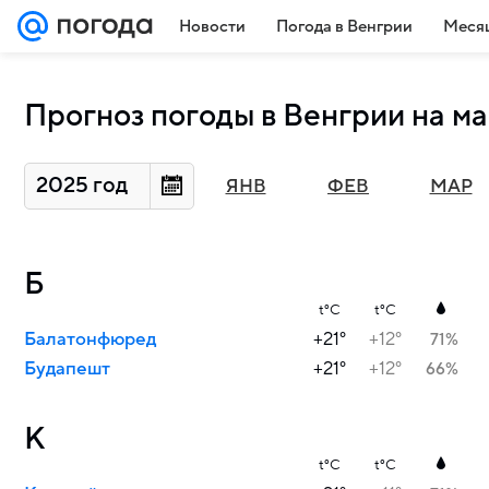
Новости
Погода в Венгрии
Месяц
Прогноз погоды в Венгрии на ма
2025 год
ЯНВ
ФЕВ
МАР
Б
t°C
t°C
Балатонфюред
+21°
+12°
71%
Будапешт
+21°
+12°
66%
К
t°C
t°C