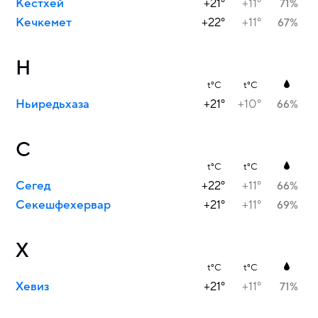
Кестхей
+21°
+11°
71%
Кечкемет
+22°
+11°
67%
Н
t°C
t°C
Ньиредьхаза
+21°
+10°
66%
С
t°C
t°C
Сегед
+22°
+11°
66%
Секешфехервар
+21°
+11°
69%
Х
t°C
t°C
Хевиз
+21°
+11°
71%