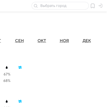
Г
СЕН
ОКТ
НОЯ
ДЕК
67%
68%