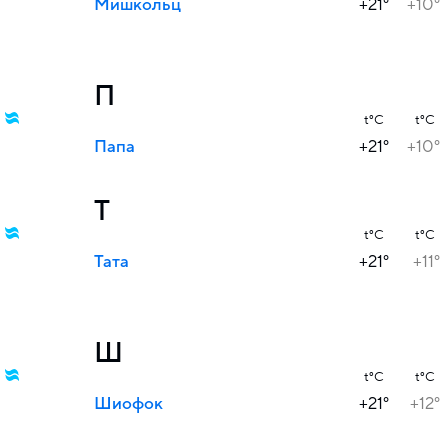
Мишкольц
+21°
+10°
П
t°C
t°C
Папа
+21°
+10°
Т
t°C
t°C
Тата
+21°
+11°
Ш
t°C
t°C
Шиофок
+21°
+12°