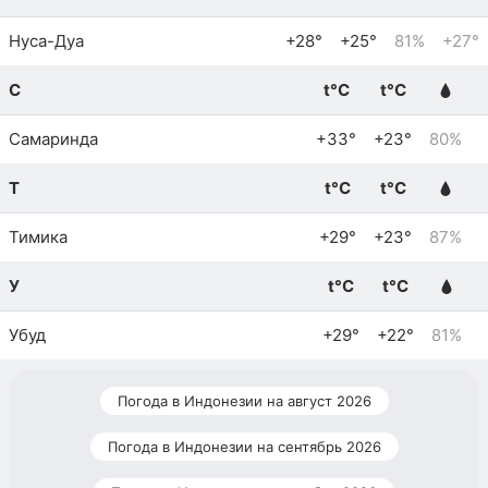
Нуса-Дуа
+28°
+25°
81%
+27°
С
t°C
t°C
Самаринда
+33°
+23°
80%
Т
t°C
t°C
Тимика
+29°
+23°
87%
У
t°C
t°C
Убуд
+29°
+22°
81%
Погода в Индонезии на август 2026
Погода в Индонезии на сентябрь 2026