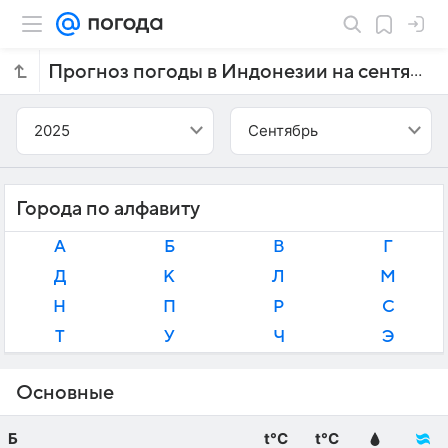
Прогноз погоды в Индонезии на сентябрь 2025 года
2025
Сентябрь
Города по алфавиту
А
Б
В
Г
Д
К
Л
М
Н
П
Р
С
Т
У
Ч
Э
Основные
Б
t°C
t°C