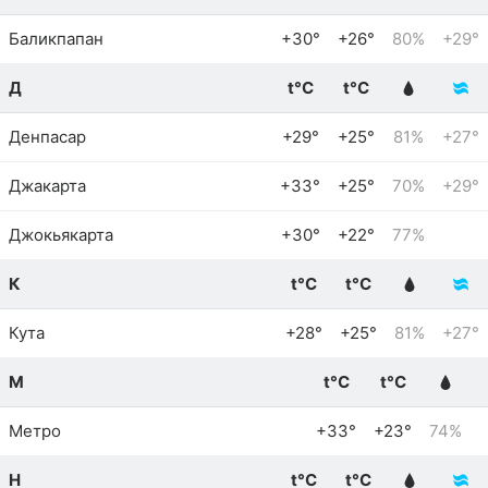
Баликпапан
+30°
+26°
80%
+29°
Д
t°C
t°C
Денпасар
+29°
+25°
81%
+27°
Джакарта
+33°
+25°
70%
+29°
Джокьякарта
+30°
+22°
77%
К
t°C
t°C
Кута
+28°
+25°
81%
+27°
М
t°C
t°C
Метро
+33°
+23°
74%
Н
t°C
t°C