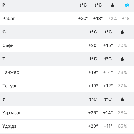
Р
t°C
t°C
Рабат
+20°
+13°
72%
+18°
С
t°C
t°C
Сафи
+20°
+15°
70%
Т
t°C
t°C
Танжер
+19°
+14°
78%
Тетуан
+19°
+12°
77%
У
t°C
t°C
Уарзазат
+26°
+14°
28%
Уджда
+20°
+11°
65%