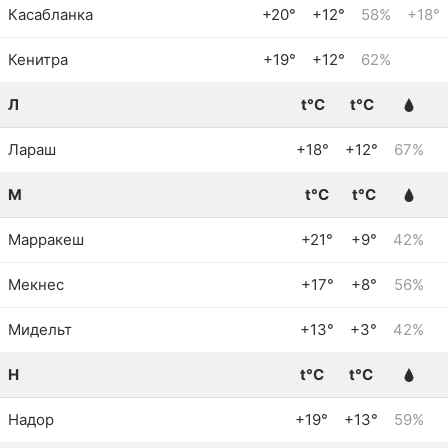
Касабланка
+20°
+12°
58%
+18°
Кенитра
+19°
+12°
62%
Л
t°C
t°C
Лараш
+18°
+12°
67%
М
t°C
t°C
Марракеш
+21°
+9°
42%
Мекнес
+17°
+8°
56%
Мидельт
+13°
+3°
42%
Н
t°C
t°C
Надор
+19°
+13°
59%