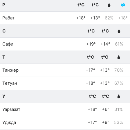
Р
t°C
t°C
Рабат
+18°
+13°
62%
+18°
С
t°C
t°C
Сафи
+19°
+14°
61%
Т
t°C
t°C
Танжер
+17°
+13°
70%
Тетуан
+18°
+13°
67%
У
t°C
t°C
Уарзазат
+18°
+6°
31%
Уджда
+17°
+9°
53%