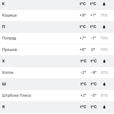
К
t°C
t°C
Кошице
+9°
+1°
76%
П
t°C
t°C
Попрад
+7°
-1°
79%
Прешов
+8°
0°
79%
Х
t°C
t°C
Хопок
-2°
-9°
81%
Ш
t°C
t°C
Штрбске Плесо
+2°
-5°
81%
Я
t°C
t°C