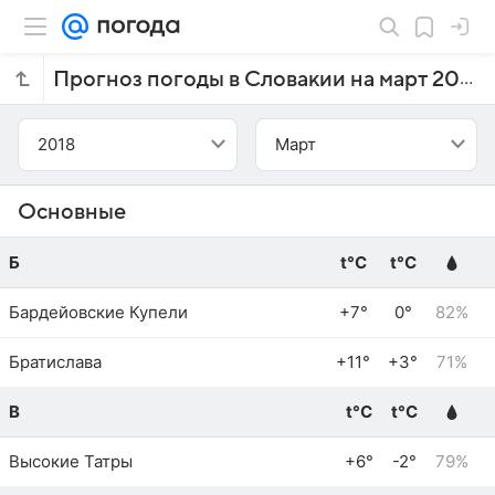
Прогноз погоды в Словакии на март 2018 года
2018
Март
Основные
Б
t°C
t°C
Бардейовские Купели
+7°
0°
82%
Братислава
+11°
+3°
71%
В
t°C
t°C
Высокие Татры
+6°
-2°
79%