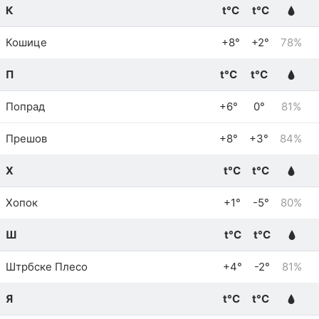
К
t°C
t°C
Кошице
+8°
+2°
78%
П
t°C
t°C
Попрад
+6°
0°
81%
Прешов
+8°
+3°
84%
Х
t°C
t°C
Хопок
+1°
-5°
80%
Ш
t°C
t°C
Штрбске Плесо
+4°
-2°
81%
Я
t°C
t°C