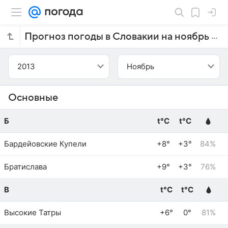
Прогноз погоды в Словакии на ноябрь 2013 года
2013
Ноябрь
Основные
Б
t°C
t°C
Бардейовские Купели
+8°
+3°
84%
Братислава
+9°
+3°
76%
В
t°C
t°C
Высокие Татры
+6°
0°
81%