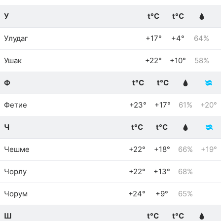
У
t°C
t°C
Улудаг
+17°
+4°
64%
Ушак
+22°
+10°
58%
Ф
t°C
t°C
Фетие
+23°
+17°
61%
+20°
Ч
t°C
t°C
Чешме
+22°
+18°
66%
+19°
Чорлу
+22°
+13°
68%
Чорум
+24°
+9°
65%
Ш
t°C
t°C