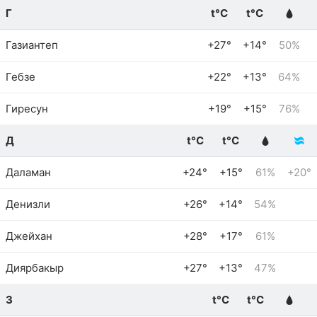
Г
t°C
t°C
Газиантеп
+27°
+14°
50%
Гебзе
+22°
+13°
64%
Гиресун
+19°
+15°
76%
Д
t°C
t°C
Даламан
+24°
+15°
61%
+20°
Денизли
+26°
+14°
54%
Джейхан
+28°
+17°
61%
Диярбакыр
+27°
+13°
47%
З
t°C
t°C