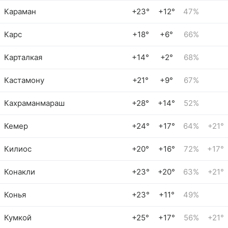
Караман
+23°
+12°
47%
Карс
+18°
+6°
66%
Карталкая
+14°
+2°
68%
Кастамону
+21°
+9°
67%
Кахраманмараш
+28°
+14°
52%
Кемер
+24°
+17°
64%
+21°
Килиос
+20°
+16°
72%
+17°
Конакли
+23°
+20°
63%
+21°
Конья
+23°
+11°
49%
Кумкой
+25°
+17°
56%
+21°