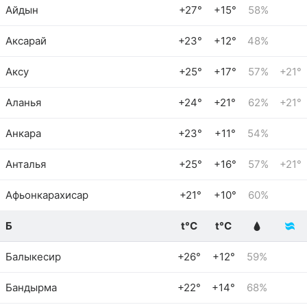
Айдын
+27°
+15°
58%
Аксарай
+23°
+12°
48%
Аксу
+25°
+17°
57%
+21°
Аланья
+24°
+21°
62%
+21°
Анкара
+23°
+11°
54%
Анталья
+25°
+16°
57%
+21°
Афьонкарахисар
+21°
+10°
60%
Б
t°C
t°C
Балыкесир
+26°
+12°
59%
Бандырма
+22°
+14°
68%