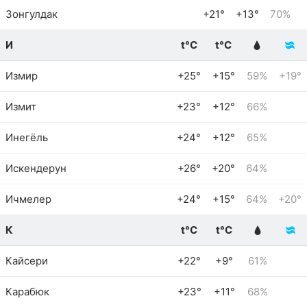
Зонгулдак
+21°
+13°
70%
И
t°C
t°C
Измир
+25°
+15°
59%
+19°
Измит
+23°
+12°
66%
Инегёль
+24°
+12°
65%
Искендерун
+26°
+20°
64%
Ичмелер
+24°
+15°
64%
+20°
К
t°C
t°C
Кайсери
+22°
+9°
61%
Карабюк
+23°
+11°
68%