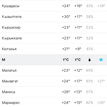
Кушадасы
+24°
+16°
61%
+19°
Кызылтепе
+30°
+17°
38%
Кыршехир
+23°
+11°
53%
Кырыккале
+23°
+11°
52%
Кютахья
+21°
+9°
61%
М
t°C
t°C
Малатья
+23°
+12°
45%
Манавгат
+24°
+17°
61%
+21°
Маниса
+26°
+13°
57%
Мармарис
+24°
+15°
62%
+20°