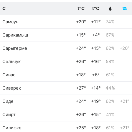
С
t°C
t°C
Самсун
+20°
+12°
74%
Сарикамыш
+15°
+4°
67%
Сарыгерме
+24°
+15°
62%
+20°
Сельчук
+26°
+16°
58%
Сивас
+18°
+6°
61%
Сиверек
+27°
+14°
44%
Сиде
+24°
+19°
62%
+21°
Сиирт
+26°
+15°
41%
Силифке
+25°
+18°
61%
+21°