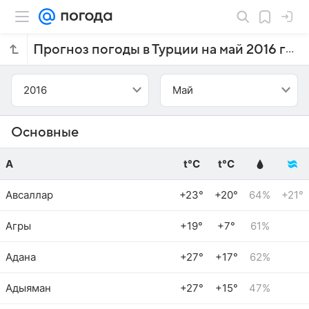
Прогноз погоды в Турции на май 2016 года
2016
Май
Основные
А
t°C
t°C
Авсаллар
+23°
+20°
64%
+21°
Агры
+19°
+7°
61%
Адана
+27°
+17°
62%
Адыяман
+27°
+15°
47%