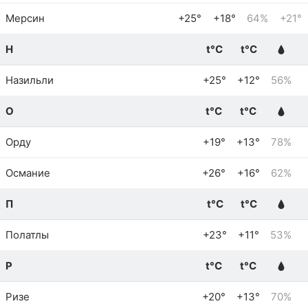
Мерсин
+25°
+18°
64%
+21°
Н
t°C
t°C
Назильли
+25°
+12°
56%
О
t°C
t°C
Орду
+19°
+13°
78%
Османие
+26°
+16°
62%
П
t°C
t°C
Полатлы
+23°
+11°
53%
Р
t°C
t°C
Ризе
+20°
+13°
70%