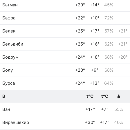
Батман
+29°
+14°
45%
Бафра
+22°
+10°
72%
Белек
+25°
+17°
57%
+21°
Бельдиби
+25°
+16°
62%
+21°
Бодрум
+24°
+18°
68%
+20°
Болу
+20°
+9°
68%
Бурса
+24°
+13°
64%
В
t°C
t°C
Ван
+17°
+7°
55%
Вираншехир
+30°
+17°
40%