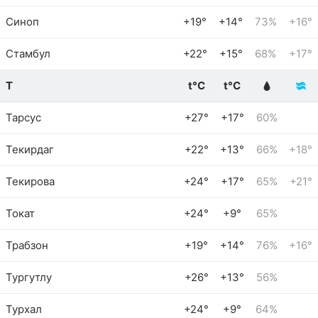
Синоп
+19°
+14°
73%
+16°
Стамбул
+22°
+15°
68%
+17°
Т
t°C
t°C
Тарсус
+27°
+17°
60%
Текирдаг
+22°
+13°
66%
+18°
Текирова
+24°
+17°
65%
+21°
Токат
+24°
+9°
65%
Трабзон
+19°
+14°
76%
+16°
Тургутлу
+26°
+13°
56%
Турхал
+24°
+9°
64%