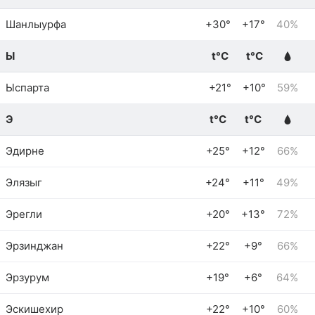
Шанлыурфа
+30°
+17°
40%
Ы
t°C
t°C
Ыспарта
+21°
+10°
59%
Э
t°C
t°C
Эдирне
+25°
+12°
66%
Элязыг
+24°
+11°
49%
Эрегли
+20°
+13°
72%
Эрзинджан
+22°
+9°
66%
Эрзурум
+19°
+6°
64%
Эскишехир
+22°
+10°
60%