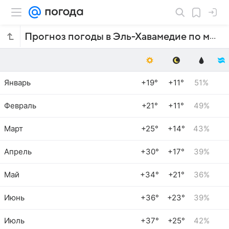
Прогноз погоды в Эль-Хавамедие по месяцам
Январь
+19°
+11°
51%
Февраль
+21°
+11°
49%
Март
+25°
+14°
43%
Апрель
+30°
+17°
39%
Май
+34°
+21°
36%
Июнь
+36°
+23°
39%
Июль
+37°
+25°
42%