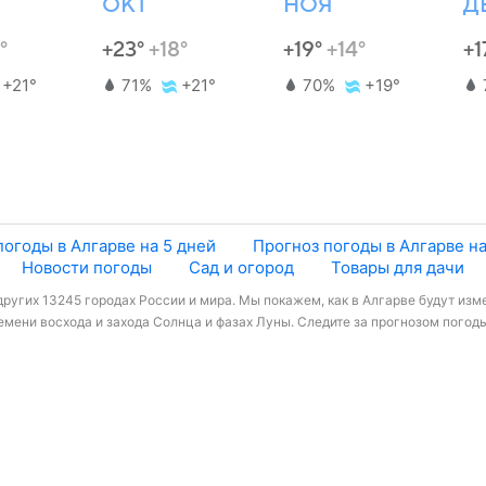
ОКТ
НОЯ
Д
°
+23°
+18°
+19°
+14°
+1
+21°
71%
+21°
70%
+19°
погоды в Алгарве на 5 дней
Прогноз погоды в Алгарве на
Новости погоды
Сад и огород
Товары для дачи
других 13245 городах России и мира. Мы покажем, как в Алгарве будут изме
мени восхода и захода Солнца и фазах Луны. Следите за прогнозом погоды 