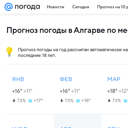
Новости
Сегодня
Прогноз на 10 
Прогноз погоды в Алгарве по м
Прогноз погоды на год рассчитан автоматически на
последние 18 лет.
ЯНВ
ФЕВ
МАР
+16°
+11°
+16°
+11°
+18°
+12
72%
+17°
72%
+16°
72%