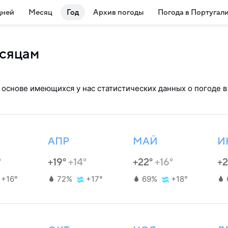
дней
Месяц
Год
Архив погоды
Погода в Португал
есяцам
 основе имеющихся у нас статистических данных о погоде в
АПР
МАЙ
И
°
+19°
+14°
+22°
+16°
+
+16°
72%
+17°
69%
+18°