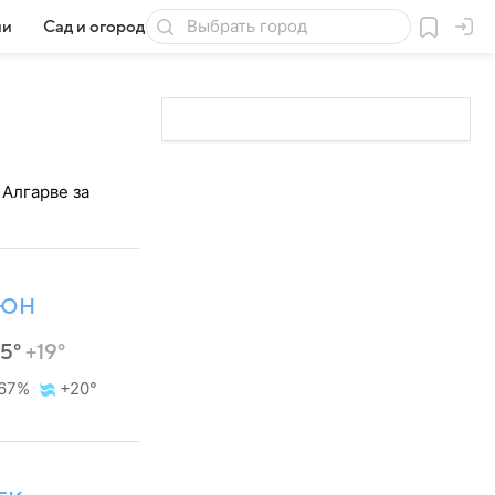
ии
Сад и огород
Товары для дачи
 Алгарве за
ЮН
25°
+19°
67%
+20°