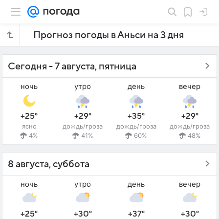
Прогноз погоды в Аньси на 3 дня
Сегодня - 7 августа, пятница
ночь
утро
день
вечер
+25°
+29°
+35°
+29°
ясно
дождь/гроза
дождь/гроза
дождь/гроза
4%
41%
60%
48%
8 августа, суббота
ночь
утро
день
вечер
+25°
+30°
+37°
+30°