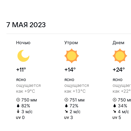
7 МАЯ
2023
Ночью
Утром
Днем
+11°
+14°
+24°
ясно
ясно
ясно
ощущается
ощущается
ощущае
как +9°C
как +13°C
как +22
750 мм
751 мм
750 м
82%
72%
34%
3 м/с
2 м/с
4 м/с
0
3
5