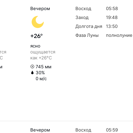
Вечером
Восход
05:58
Заход
19:48
Долгота дня
13:50
Фаза Луны
полнолуние
+26°
ясно
тся
ощущается
°C
как +26°C
м
745 мм
30%
0 м/с
Вечером
Восход
05:59