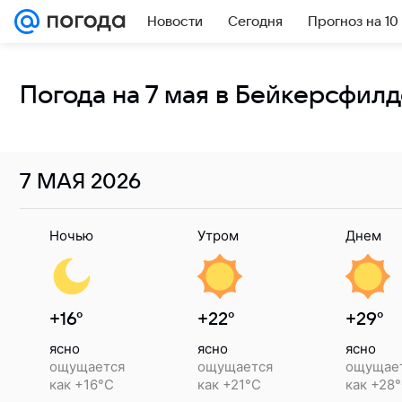
Новости
Сегодня
Прогноз на 10
Погода на 7 мая в Бейкерсфил
7 МАЯ
2026
Ночью
Утром
Днем
+16°
+22°
+29°
ясно
ясно
ясно
ощущается
ощущается
ощущае
как +16°C
как +21°C
как +28