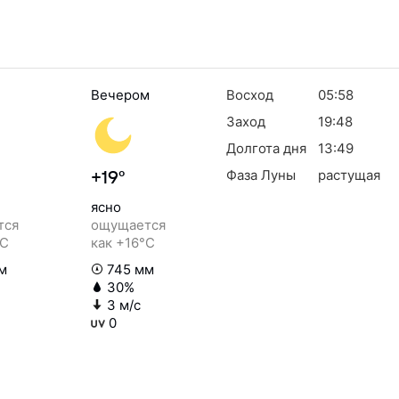
Вечером
Восход
05:58
Заход
19:48
Долгота дня
13:49
Фаза Луны
растущая
+19°
ясно
тся
ощущается
°C
как +16°C
м
745 мм
30%
3 м/с
0