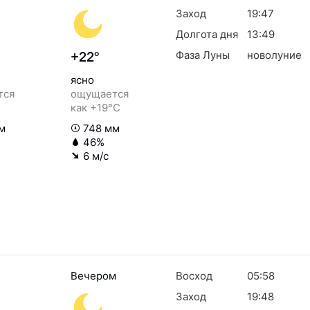
Заход
19:47
Долгота дня
13:49
Фаза Луны
новолуние
+22°
ясно
тся
ощущается
как +19°C
м
748 мм
46%
6 м/с
Вечером
Восход
05:58
Заход
19:48