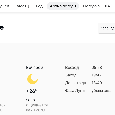
 дней
Месяц
Год
Архив погоды
Погода в США
де
Календа
Вечером
Восход
05:58
Заход
19:47
Долгота дня
13:49
Фаза Луны
убывающая
+26°
ясно
тся
ощущается
°C
как +26°C