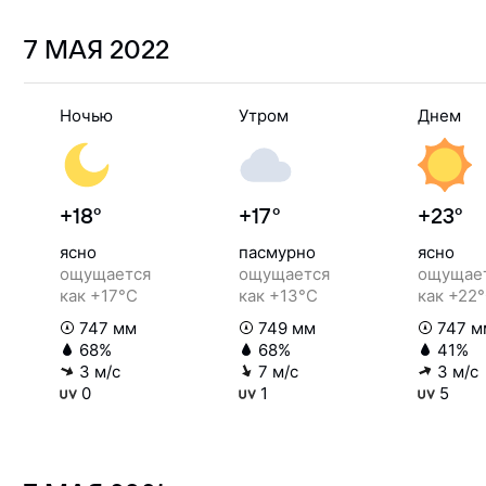
7 МАЯ
2022
Ночью
Утром
Днем
+18°
+17°
+23°
ясно
пасмурно
ясно
ощущается
ощущается
ощущае
как +17°C
как +13°C
как +22
747 мм
749 мм
747 м
68%
68%
41%
3 м/с
7 м/с
3 м/с
0
1
5