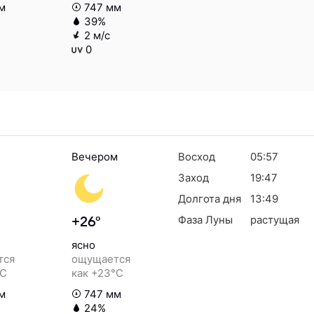
м
747 мм
39%
2 м/с
0
Вечером
Восход
05:57
Заход
19:47
Долгота дня
13:49
Фаза Луны
растущая
+26°
ясно
тся
ощущается
°C
как +23°C
м
747 мм
24%