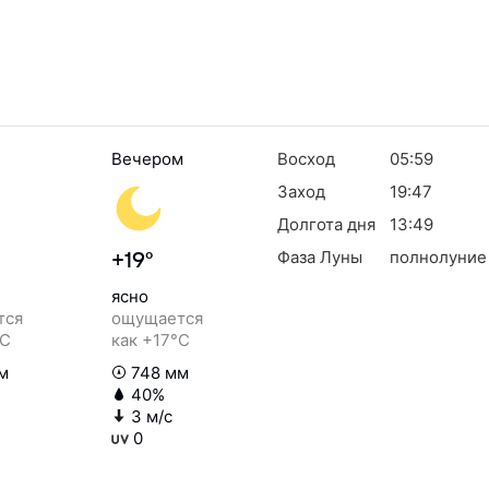
Вечером
Восход
05:59
Заход
19:47
Долгота дня
13:49
Фаза Луны
полнолуние
+19°
ясно
тся
ощущается
°C
как +17°C
м
748 мм
40%
3 м/с
0