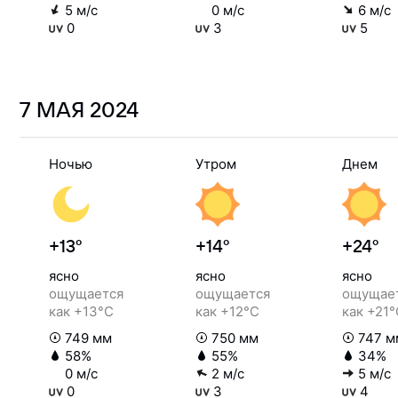
5 м/с
0 м/с
6 м/с
0
3
5
7 МАЯ
2024
Ночью
Утром
Днем
+13°
+14°
+24°
ясно
ясно
ясно
ощущается
ощущается
ощущае
как +13°C
как +12°C
как +21
749 мм
750 мм
747 м
58%
55%
34%
0 м/с
2 м/с
5 м/с
0
3
4