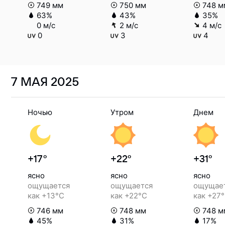
749 мм
750 мм
748 м
63%
43%
35%
0 м/с
2 м/с
4 м/с
0
3
4
7 МАЯ
2025
Ночью
Утром
Днем
+17°
+22°
+31°
ясно
ясно
ясно
ощущается
ощущается
ощущае
как +13°C
как +22°C
как +27
746 мм
748 мм
748 м
45%
31%
17%