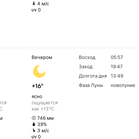
4 м/с
0
Вечером
Восход
05:57
Заход
19:47
Долгота дня
13:49
Фаза Луны
новолуние
+16°
ясно
тся
ощущается
°C
как +13°C
м
746 мм
39%
3 м/с
0