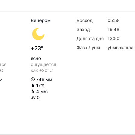
Вечером
Восход
05:58
Заход
19:48
Долгота дня
13:50
Фаза Луны
убывающая
+23°
ясно
тся
ощущается
°C
как +20°C
м
746 мм
17%
4 м/с
0