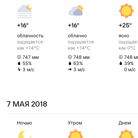
+16°
+16°
+25°
облачность
облачно
ясно
ощущается
ощущается
ощущае
как +14°C
как +14°C
как 0°C
747 мм
748 мм
748 м
55%
63%
39%
3 м/с
3 м/с
0 м/с
7 МАЯ
2018
Ночью
Утром
Днем