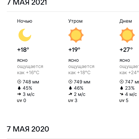
7 МАЯ
2021
Ночью
Утром
Днем
+18°
+19°
+27°
ясно
ясно
ясно
ощущается
ощущается
ощущае
как +16°C
как +18°C
как +24
748 мм
749 мм
747 м
45%
46%
23%
3 м/с
2 м/с
4 м/с
0
3
5
7 МАЯ
2020