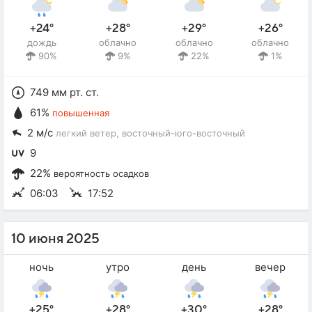
+24°
+28°
+29°
+26°
дождь
облачно
облачно
облачно
90%
9%
22%
1%
749 мм рт. ст.
61%
повышенная
2 м/с
легкий ветер
, восточный-юго-восточный
9
22%
вероятность осадков
06:03
17:52
10 июня 2025
ночь
утро
день
вечер
+25°
+28°
+30°
+28°