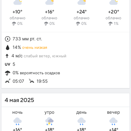
+10°
+16°
+24°
+20°
облачно
облачно
облачно
облачно
0%
0%
0%
1%
733 мм рт. ст.
14%
очень низкая
4 м/с
слабый ветер
, южный
5
0%
вероятность осадков
05:07
19:55
4 мая 2025
ночь
утро
день
вечер
+16°
+18°
+18°
+14°