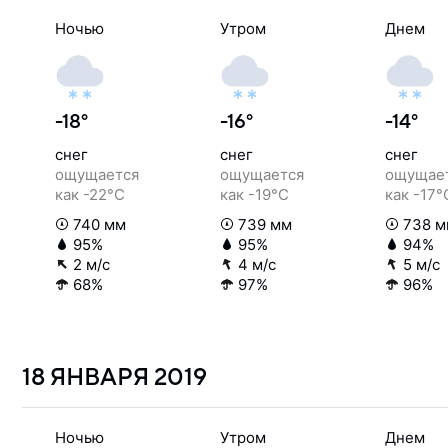
Ночью
Утром
Днем
-18°
-16°
-14°
снег
снег
снег
ощущается
ощущается
ощущае
как -22°C
как -19°C
как -17°
740 мм
739 мм
738 м
95%
95%
94%
2 м/с
4 м/с
5 м/с
68%
97%
96%
18 ЯНВАРЯ
2019
Ночью
Утром
Днем