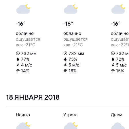
-16°
-16°
-16°
облачно
облачно
облачно
ощущается
ощущается
ощущае
как -21°C
как -21°C
как -22°
732 мм
732 мм
732 м
77%
75%
72%
4 м/с
5 м/с
5 м/с
14%
16%
15%
18 ЯНВАРЯ
2018
Ночью
Утром
Днем