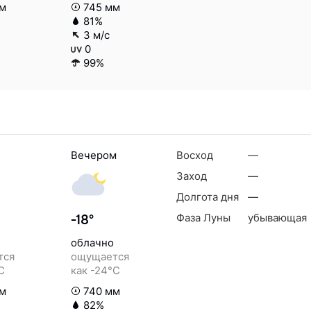
м
745 мм
81%
3 м/с
0
99%
Вечером
Восход
—
Заход
—
Долгота дня
—
Фаза Луны
убывающая
-18°
облачно
тся
ощущается
C
как -24°C
м
740 мм
82%