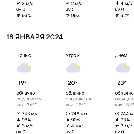
3 м/с
2 м/с
4 м/с
0
0
0
99%
99%
92%
18 ЯНВАРЯ
2024
Ночью
Утром
Днем
-19°
-20°
-23°
облачно
облачно
облачно
ощущается
ощущается
ощущае
как -24°C
как -26°C
как -28°
748 мм
746 мм
744 м
98%
90%
93%
3 м/с
4 м/с
3 м/с
0
0
0