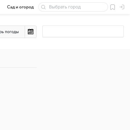
Сад и огород
Товары для дачи
рь погоды