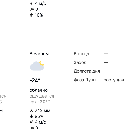
4 м/с
0
16%
Вечером
Восход
—
Заход
—
Долгота дня
—
Фаза Луны
растущая
-24°
облачно
тся
ощущается
C
как -30°C
м
742 мм
95%
4 м/с
0