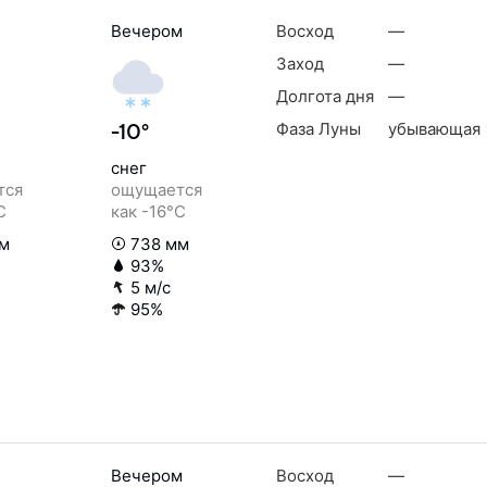
Вечером
Восход
—
Заход
—
Долгота дня
—
Фаза Луны
убывающая
-10°
снег
тся
ощущается
C
как -16°C
м
738 мм
93%
5 м/с
95%
Вечером
Восход
—