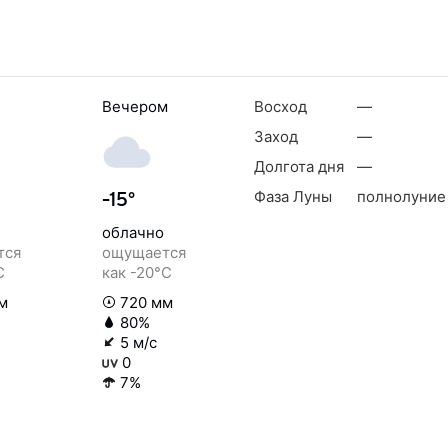
Вечером
Восход
—
Заход
—
Долгота дня
—
Фаза Луны
полнолуние
-15°
облачно
тся
ощущается
C
как -20°C
м
720 мм
80%
5 м/с
0
7%