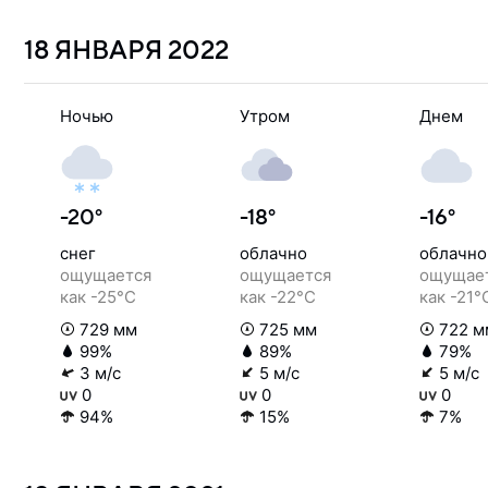
18 ЯНВАРЯ
2022
Ночью
Утром
Днем
-20°
-18°
-16°
снег
облачно
облачно
ощущается
ощущается
ощущае
как -25°C
как -22°C
как -21°
729 мм
725 мм
722 м
99%
89%
79%
3 м/с
5 м/с
5 м/с
0
0
0
94%
15%
7%