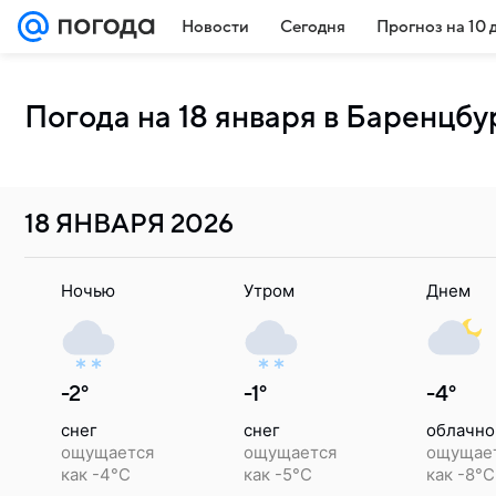
Новости
Сегодня
Прогноз на 10 
Погода на 18 января в Баренцбу
18 ЯНВАРЯ
2026
Ночью
Утром
Днем
-2°
-1°
-4°
снег
снег
облачно
ощущается
ощущается
ощущае
как -4°C
как -5°C
как -8°C