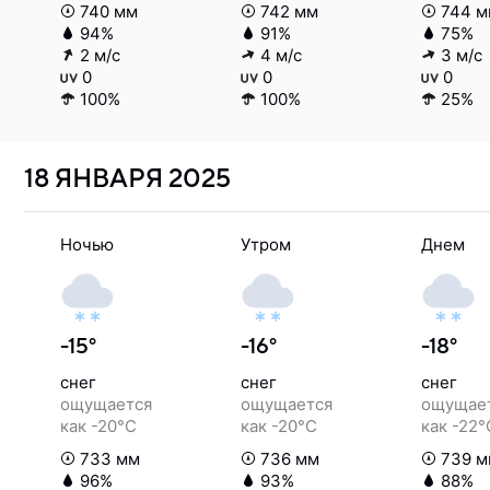
740 мм
742 мм
744 м
94%
91%
75%
2 м/с
4 м/с
3 м/с
0
0
0
100%
100%
25%
18 ЯНВАРЯ
2025
Ночью
Утром
Днем
-15°
-16°
-18°
снег
снег
снег
ощущается
ощущается
ощущае
как -20°C
как -20°C
как -22°
733 мм
736 мм
739 м
96%
93%
88%