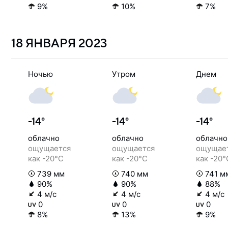
9%
10%
7%
18 ЯНВАРЯ
2023
Ночью
Утром
Днем
-14°
-14°
-14°
облачно
облачно
облачно
ощущается
ощущается
ощущае
как -20°C
как -20°C
как -20°
739 мм
740 мм
741 м
90%
90%
88%
4 м/с
4 м/с
4 м/с
0
0
0
8%
13%
9%