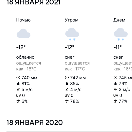
18 ЯНВАРЯ
2021
Ночью
Утром
Днем
-12°
-12°
-11°
облачно
снег
снег
ощущается
ощущается
ощущае
как -18°C
как -17°C
как -16°
740 мм
742 мм
745 м
81%
85%
76%
5 м/с
4 м/с
3 м/с
0
0
0
6%
78%
77%
18 ЯНВАРЯ
2020