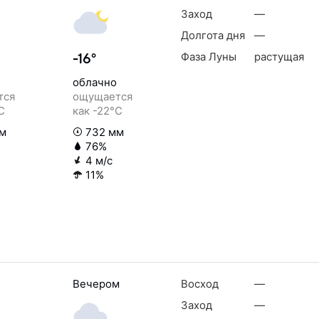
Заход
—
Долгота дня
—
Фаза Луны
растущая
-16°
облачно
тся
ощущается
C
как -22°C
м
732 мм
76%
4 м/с
11%
Вечером
Восход
—
Заход
—