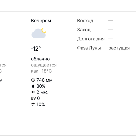
Вечером
Восход
—
Заход
—
Долгота дня
—
Фаза Луны
растущая
-12°
облачно
тся
ощущается
C
как -18°C
м
748 мм
80%
2 м/с
0
10%