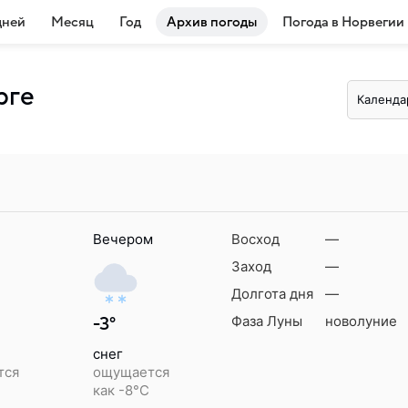
дней
Месяц
Год
Архив погоды
Погода в Норвегии
рге
Календа
Вечером
Восход
—
Заход
—
Долгота дня
—
Фаза Луны
новолуние
-3°
снег
тся
ощущается
как -8°C