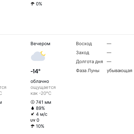
0%
Вечером
Восход
—
Заход
—
Долгота дня
—
Фаза Луны
убывающая
-14°
облачно
тся
ощущается
C
как -20°C
м
741 мм
89%
4 м/с
0
10%