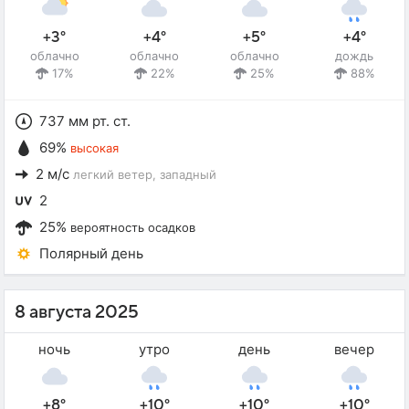
+3°
+4°
+5°
+4°
облачно
облачно
облачно
дождь
17%
22%
25%
88%
737 мм рт. ст.
69%
высокая
2 м/с
легкий ветер
, западный
2
25%
вероятность осадков
Полярный день
8 августа 2025
ночь
утро
день
вечер
+8°
+10°
+10°
+10°