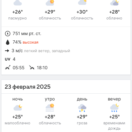
+26°
+29°
+30°
+28°
пасмурно
облачность
облачность
облачно
751 мм рт. ст.
74%
высокая
3 м/с
легкий ветер
, западный
4
05:55
18:10
23 февраля 2025
ночь
утро
день
вечер
+25°
+28°
+29°
+25°
малооблачно
облачность
гроза
временами
дождь