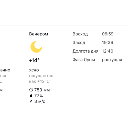
Вечером
Восход
06:59
Заход
19:39
Долгота дня
12:40
Фаза Луны
растущая
+14°
ачно
ясно
тся
ощущается
°C
как +12°C
м
753 мм
77%
3 м/с