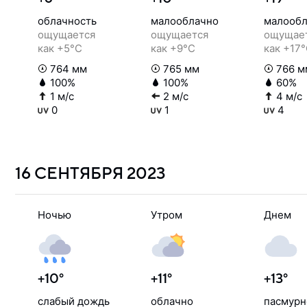
облачность
малооблачно
малообл
ощущается
ощущается
ощущае
как +5°C
как +9°C
как +17
764 мм
765 мм
766 м
100%
100%
60%
1 м/с
2 м/с
4 м/с
0
1
4
16 СЕНТЯБРЯ
2023
Ночью
Утром
Днем
+10°
+11°
+13°
слабый дождь
облачно
пасмурн