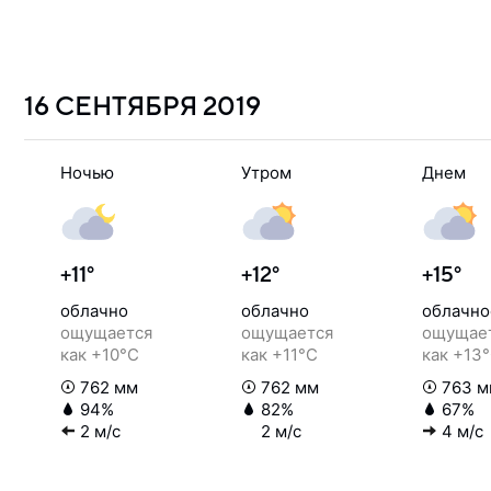
16 СЕНТЯБРЯ
2019
Ночью
Утром
Днем
+11°
+12°
+15°
облачно
облачно
облачно
ощущается
ощущается
ощущае
как +10°C
как +11°C
как +13
762 мм
762 мм
763 м
94%
82%
67%
2 м/с
2 м/с
4 м/с