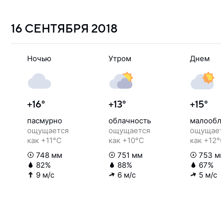
16 СЕНТЯБРЯ
2018
Ночью
Утром
Днем
+16°
+13°
+15°
пасмурно
облачность
малообл
ощущается
ощущается
ощущае
как +11°C
как +10°C
как +12
748 мм
751 мм
753 м
82%
88%
67%
9 м/с
6 м/с
5 м/с