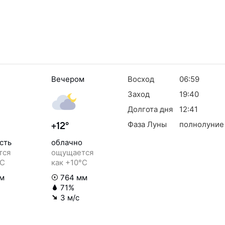
Вечером
Восход
06:59
Заход
19:40
Долгота дня
12:41
Фаза Луны
полнолуние
+12°
сть
облачно
тся
ощущается
°C
как +10°C
м
764 мм
71%
3 м/с