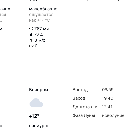
ачно
малооблачно
тся
ощущается
°C
как +14°C
м
767 мм
77%
3 м/с
0
Вечером
Восход
06:59
Заход
19:40
Долгота дня
12:41
Фаза Луны
новолуние
+12°
о
пасмурно