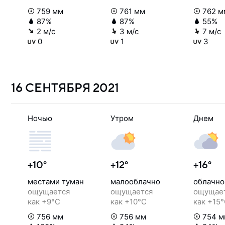
759 мм
761 мм
762 м
87%
87%
55%
2 м/с
3 м/с
7 м/с
0
1
3
16 СЕНТЯБРЯ
2021
Ночью
Утром
Днем
+10°
+12°
+16°
местами туман
малооблачно
облачно
ощущается
ощущается
ощущае
как +9°C
как +10°C
как +15
756 мм
756 мм
754 м