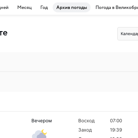
дней
Месяц
Год
Архив погоды
Погода в Великобр
те
Календа
Вечером
Восход
07:00
Заход
19:39