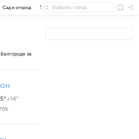
Сад и огород
Товары для дачи
 Белгороде за
ЮН
25°
+14°
70%