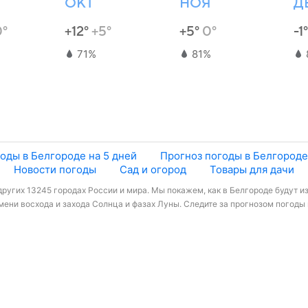
ОКТ
НОЯ
Д
0°
+12°
+5°
+5°
0°
-1
71%
81%
оды в Белгороде на 5 дней
Прогноз погоды в Белгороде
Новости погоды
Сад и огород
Товары для дачи
других 13245 городах России и мира. Мы покажем, как в Белгороде будут из
ени восхода и захода Солнца и фазах Луны. Следите за прогнозом погоды в