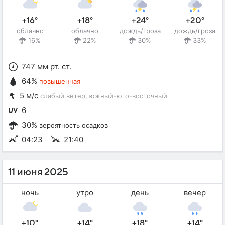
+16°
+18°
+24°
+20°
облачно
облачно
дождь/гроза
дождь/гроза
16%
22%
30%
33%
747 мм рт. ст.
64%
повышенная
5 м/с
слабый ветер
, южный-юго-восточный
6
30%
вероятность осадков
04:23
21:40
11 июня 2025
ночь
утро
день
вечер
+10°
+14°
+18°
+14°