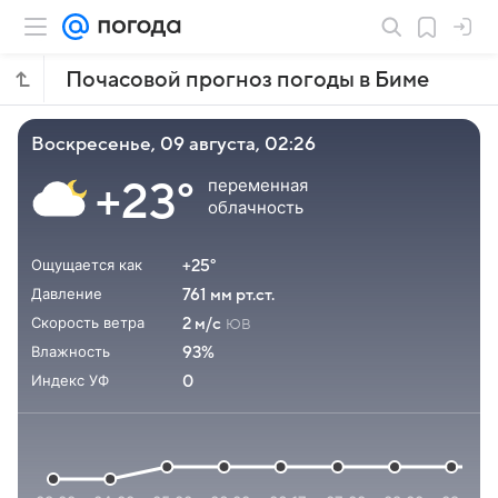
Почасовой прогноз погоды в Биме
воскресенье, 09 августа, 02:26
переменная
+23°
облачность
Ощущается как
+25°
Давление
761 мм рт.ст.
Скорость ветра
2 м/с
ЮВ
Влажность
93%
Индекс УФ
0