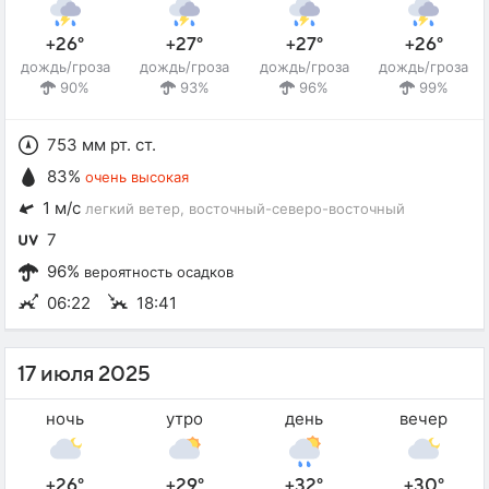
+26°
+27°
+27°
+26°
дождь/гроза
дождь/гроза
дождь/гроза
дождь/гроза
90%
93%
96%
99%
753 мм рт. ст.
83%
очень высокая
1 м/с
легкий ветер
, восточный-северо-восточный
7
96%
вероятность осадков
06:22
18:41
17 июля 2025
ночь
утро
день
вечер
+26°
+29°
+32°
+30°