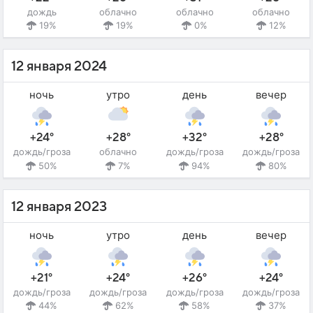
дождь
облачно
облачно
облачно
19%
19%
0%
12%
12 января 2024
ночь
утро
день
вечер
+24°
+28°
+32°
+28°
дождь/гроза
облачно
дождь/гроза
дождь/гроза
50%
7%
94%
80%
12 января 2023
ночь
утро
день
вечер
+21°
+24°
+26°
+24°
дождь/гроза
дождь/гроза
дождь/гроза
дождь/гроза
44%
62%
58%
37%