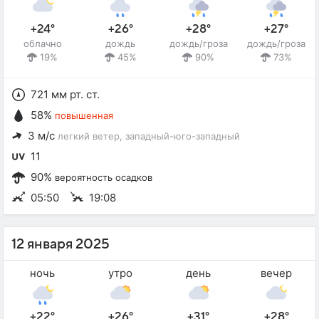
+24°
+26°
+28°
+27°
облачно
дождь
дождь/гроза
дождь/гроза
19%
45%
90%
73%
721 мм рт. ст.
58%
повышенная
3 м/с
легкий ветер
, западный-юго-западный
11
90%
вероятность осадков
05:50
19:08
12 января 2025
ночь
утро
день
вечер
+22°
+26°
+31°
+28°