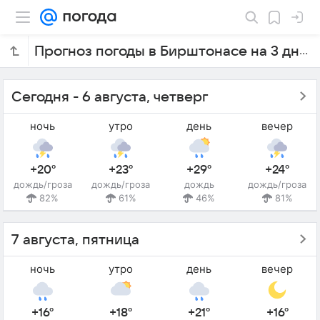
Прогноз погоды в Бирштонасе на 3 дня
Сегодня - 6 августа, четверг
ночь
утро
день
вечер
+20°
+23°
+29°
+24°
дождь/гроза
дождь/гроза
дождь
дождь/гроза
82%
61%
46%
81%
7 августа, пятница
ночь
утро
день
вечер
+16°
+18°
+21°
+16°