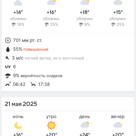
+14°
+16°
+18°
+15°
облачно
облачно
облачно
облачно
19%
25%
9%
25%
701 мм рт. ст.
55%
повышенная
3 м/с
легкий ветер
, юго-восточный
6
9%
вероятность осадков
06:42
17:38
21 мая 2025
ночь
утро
день
вечер
+16°
+20°
+24°
+20°