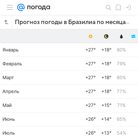
Прогноз погоды в Бразилиа по месяцам
Январь
+27°
+18°
80%
Февраль
+27°
+18°
79%
Март
+27°
+18°
80%
Апрель
+27°
+18°
77%
Май
+27°
+15°
71%
Июнь
+26°
+14°
65%
Июль
+26°
+13°
54%